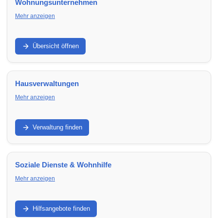
Wohnungsunternehmen
Mehr anzeigen
Finde regionale Wohnungsunternehmen, Genossenschaften
und Vermieter in Bayreuth – mit freien Wohnungen, klaren
Übersicht öffnen
Prozessen und verlässlicher Betreuung.
Hausverwaltungen
Mehr anzeigen
WEG-, Miet- und Objektverwaltung: Finde Hausverwaltungen
in Bayreuth für Abrechnung, Instandhaltung, Kommunikation
Verwaltung finden
und professionelle Organisation.
Soziale Dienste & Wohnhilfe
Mehr anzeigen
Unterstützung bei Wohnungssuche, Wohnraumsicherung
oder schwierigen Lebenslagen: Finde Beratungsstellen und
Hilfsangebote finden
Hilfsangebote in Bayreuth – von Mieterhilfe bis