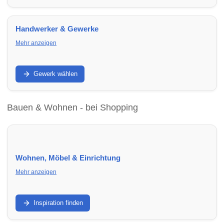
Wohnungsnotfallhilfe.
Handwerker & Gewerke
Mehr anzeigen
Renovieren, sanieren, modernisieren: Finde Handwerker in
Bayreuth nach Gewerk – von Elektrik über Heizung bis Dach
Gewerk wählen
und Fenster.
Bauen & Wohnen - bei Shopping
Wohnen, Möbel & Einrichtung
Mehr anzeigen
Schöner wohnen: Finde Möbelhäuser, Einrichtungsstudios
und Deko-Geschäfte in Hannover für ein gemütliches und
Inspiration finden
stilvolles Zuhause.