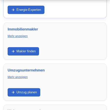
Strom/Gas, Wärmepumpe, PV und Effizienz: Entdecke
Anbieter und Experten in Bayreuth – für niedrigere laufende
Energie-Experten
Kosten und zukunftssichere Modernisierung.
Immobilienmakler
Mehr anzeigen
Verkauf, Vermietung, Bewertung und Vermarktung: Finde
Makler in Bayreuth, die Objektaufnahme, Exposé,
Makler finden
Besichtigungen und Verhandlung professionell übernehmen.
Umzugsunternehmen
Mehr anzeigen
Privatumzug, Transport, Verpackung und Montage:
Vergleiche Umzugsfirmen in Bayreuth – transparent,
Umzug planen
terminsicher und passend zu deinem Umfang.