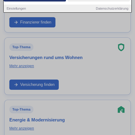
Mehr anzeigen
Einstellungen
Datenschutzerklärung
Vergleiche Finanzierung, Zinsen und Fördermittel für Haus
oder Wohnung in Bayreuth. Finde Berater, die dir schnell
Finanzierer finden
Klarheit über Budget, Rate und Machbarkeit geben.
Top-Thema
Versicherungen rund ums Wohnen
Mehr anzeigen
Von Wohngebäude bis Hausrat: Finde Versicherungsberater
in Bayreuth, die Absicherung, Preis-Leistung und sinnvolle
Versicherung finden
Bausteine verständlich vergleichen.
Top-Thema
Energie & Modernisierung
Mehr anzeigen