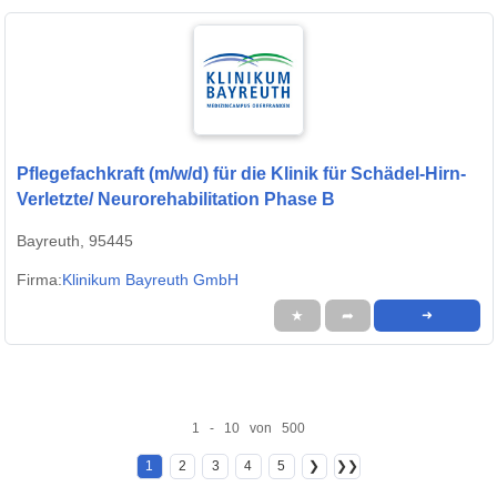
Pflegefachkraft (m/w/d) für die Klinik für Schädel-Hirn-
Verletzte/ Neurorehabilitation Phase B
Bayreuth, 95445
Firma:
Klinikum Bayreuth GmbH
★
➦
➜
1 - 10 von 500
1
2
3
4
5
❯
❯❯