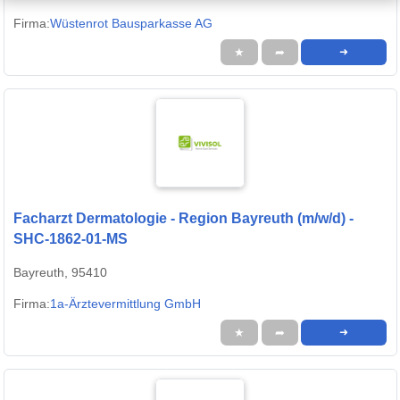
Firma:
Wüstenrot Bausparkasse AG
★
➦
➜
Facharzt Dermatologie - Region Bayreuth (m/w/d) -
SHC-1862-01-MS
Bayreuth, 95410
Firma:
1a-Ärztevermittlung GmbH
★
➦
➜