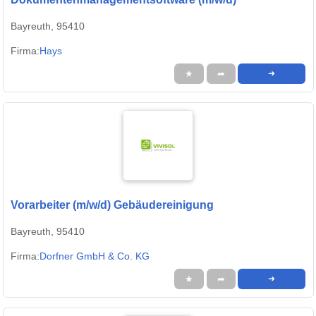
Bayreuth, 95410
Firma:
Hays
★
➦
➜
Vorarbeiter (m/w/d) Gebäudereinigung
Bayreuth, 95410
Firma:
Dorfner GmbH & Co. KG
★
➦
➜