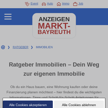
Event
Auto
Immo
Job
ANZEIGEN
MARKT-
BAYREUTH
❯
RATGEBER
❯
IMMOBILIEN
Ratgeber Immobilien – Dein Weg
zur eigenen Immobilie
Ob du ein Haus bauen, eine Wohnung kaufen oder deine
Finanzierung planen möchtest – hier findest du die wichtigsten
Informationen, Tipps und Schritt-für-Schritt-Anleitungen für
Immobilieninteressierte in Bayreuth
.
Alle Cookies akzeptieren
Alle Cookies ablehnen