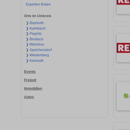
Experten finden
Orte im Umkreis
❯ Bayreuth
❯ Kulmbach
❯ Pegnitz
❯ Bindlach
❯ Mainleus
❯ Speichersdorf
❯ Weidenberg
❯ Kemnath
Events
Freizeit
Immobilien
Autos