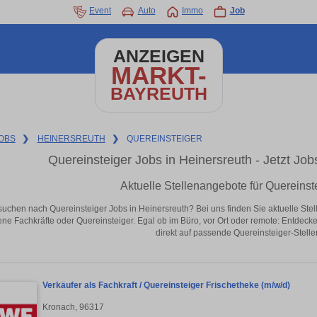
Event
Auto
Immo
Job
ANZEIGEN
MARKT-
BAYREUTH
OBS
❯
HEINERSREUTH
❯
QUEREINSTEIGER
Quereinsteiger Jobs in Heinersreuth - Jetzt Jobs
Aktuelle Stellenangebote für Quereinst
suchen nach Quereinsteiger Jobs in Heinersreuth? Bei uns finden Sie aktuelle Stelle
ene Fachkräfte oder Quereinsteiger. Egal ob im Büro, vor Ort oder remote: Entdeck
direkt auf passende Quereinsteiger-Stelle
Verkäufer als Fachkraft / Quereinsteiger Frischetheke (m/w/d)
Kronach, 96317