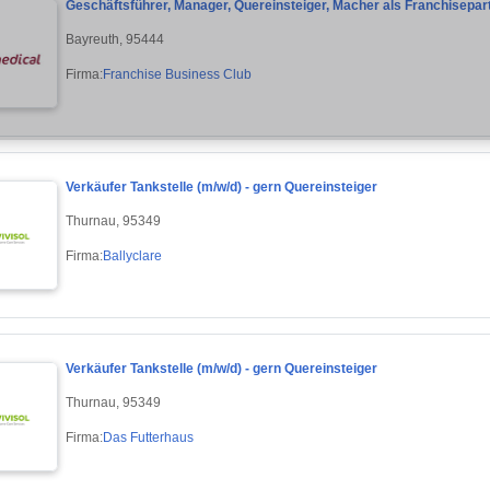
Geschäftsführer, Manager, Quereinsteiger, Macher als Franchisepar
Bayreuth, 95444
Firma:
Franchise Business Club
Verkäufer Tankstelle (m/w/d) - gern Quereinsteiger
Thurnau, 95349
Firma:
Ballyclare
Verkäufer Tankstelle (m/w/d) - gern Quereinsteiger
Thurnau, 95349
Firma:
Das Futterhaus