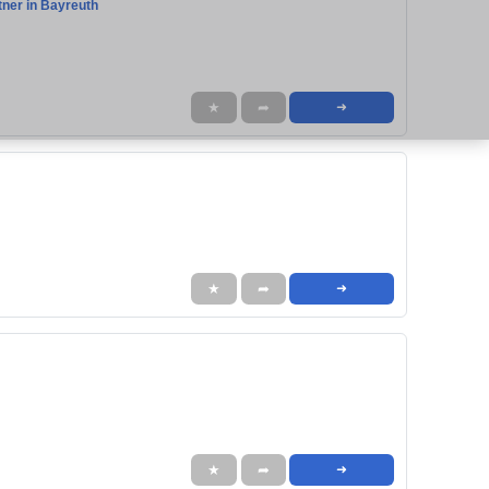
tner in Bayreuth
★
➦
➜
★
➦
➜
★
➦
➜