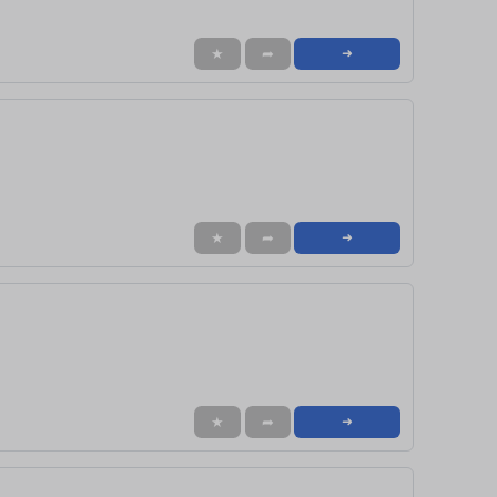
★
➦
➜
★
➦
➜
★
➦
➜