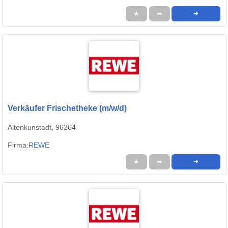
★
➦
➜
Verkäufer Frischetheke (m/w/d)
Altenkunstadt, 96264
Firma:
REWE
★
➦
➜