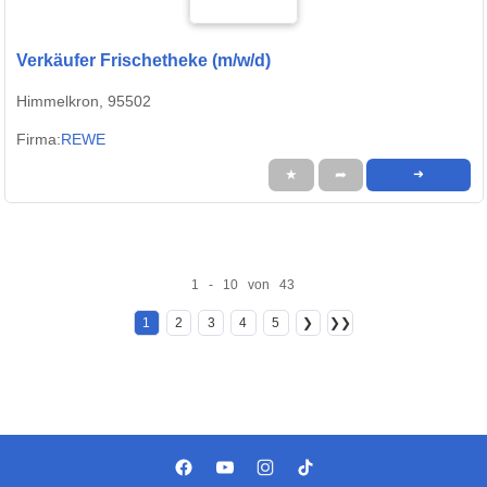
Verkäufer Frischetheke (m/w/d)
Himmelkron, 95502
Firma:
REWE
★
➦
➜
1 - 10 von 43
1
2
3
4
5
❯
❯❯