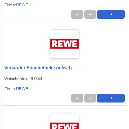
Firma:
REWE
★
➦
➜
Verkäufer Frischetheke (m/w/d)
Waischenfeld, 91344
Firma:
REWE
★
➦
➜