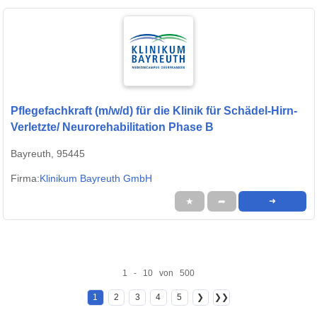
Pflegefachkraft (m/w/d) für die Klinik für Schädel-Hirn-
Verletzte/ Neurorehabilitation Phase B
Bayreuth, 95445
Firma:
Klinikum Bayreuth GmbH
★
➦
➜
1 - 10 von 500
1
2
3
4
5
❯
❯❯