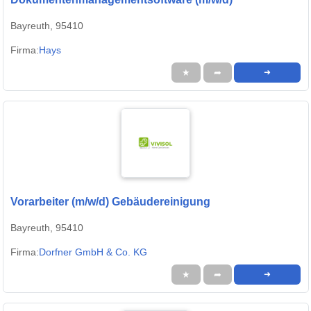
Bayreuth, 95410
Firma:
Hays
★
➦
➜
Vorarbeiter (m/w/d) Gebäudereinigung
Bayreuth, 95410
Firma:
Dorfner GmbH & Co. KG
★
➦
➜