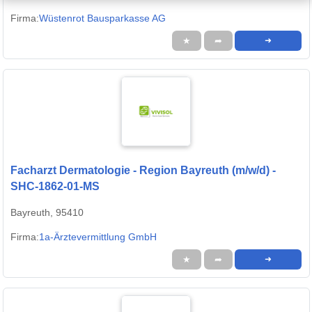
Firma:
Wüstenrot Bausparkasse AG
★
➦
➜
Facharzt Dermatologie - Region Bayreuth (m/w/d) -
SHC-1862-01-MS
Bayreuth, 95410
Firma:
1a-Ärztevermittlung GmbH
★
➦
➜