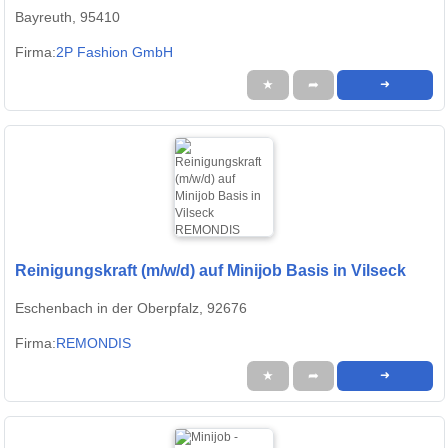
Bayreuth, 95410
Firma:
2P Fashion GmbH
★
➦
➜
Reinigungskraft (m/w/d) auf Minijob Basis in Vilseck
Eschenbach in der Oberpfalz, 92676
Firma:
REMONDIS
★
➦
➜