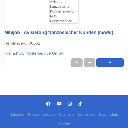
Minijob - Avisierung französischer Kunden (m/w/d)
Heroldsberg, 90562
Firma:
POS Polsterservice GmbH
★
➦
➜
Ratgeber
Presse
Lokales
Über Uns
Impressum
Datenschutz
Cookies