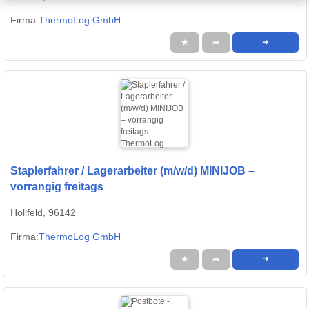
Firma:
ThermoLog GmbH
★
➦
➜
Staplerfahrer / Lagerarbeiter (m/w/d) MINIJOB –
vorrangig freitags
Hollfeld, 96142
Firma:
ThermoLog GmbH
★
➦
➜