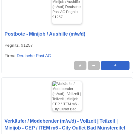
Postbote - Minijob / Aushilfe (m/w/d)
Pegnitz, 91257
Firma:
Deutsche Post AG
★
➦
➜
Verkäufer / Modeberater (m/w/d) - Vollzeit | Teilzeit |
Minijob - CEP / ITEM m6 - City Outlet Bad Münstereifel