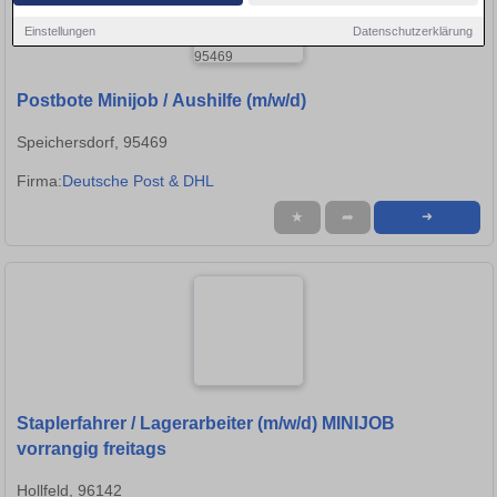
Einstellungen
Datenschutzerklärung
Postbote Minijob / Aushilfe (m/w/d)
Speichersdorf, 95469
Firma:
Deutsche Post & DHL
★
➦
➜
Staplerfahrer / Lagerarbeiter (m/w/d) MINIJOB
vorrangig freitags
Hollfeld, 96142