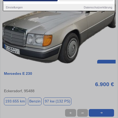
Einstellungen
Datenschutzerklärung
Mercedes E 230
6.900 €
Eckersdorf, 95488
193.655 km
Benzin
97 kw (132 PS)
★
➦
➜