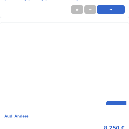
★
➦
➜
Audi Andere
8.250 €