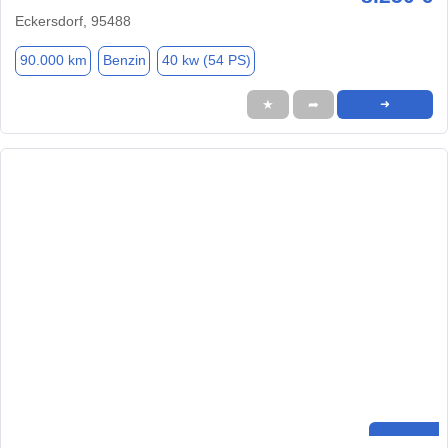
Eckersdorf, 95488
90.000 km
Benzin
40 kw (54 PS)
★
➦
➜