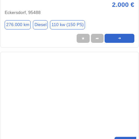
2.000 €
Eckersdorf, 95488
276.000 km
Diesel
110 kw (150 PS)
★
➦
➜