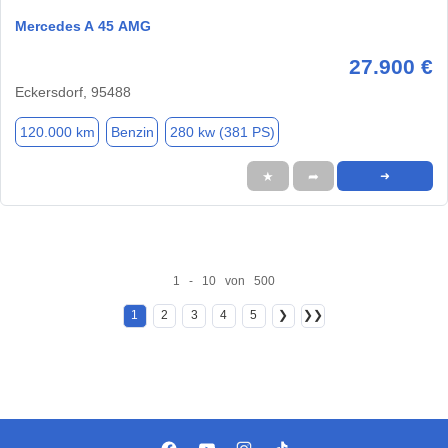
Mercedes A 45 AMG
27.900 €
Eckersdorf, 95488
120.000 km
Benzin
280 kw (381 PS)
★
➦
➜
1 - 10 von 500
1
2
3
4
5
❯
❯❯