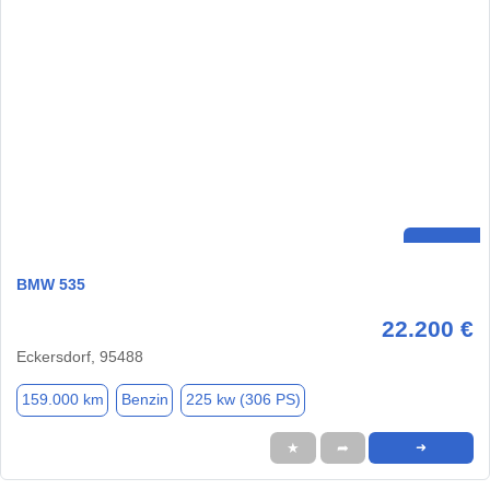
BMW 535
22.200 €
Eckersdorf, 95488
159.000 km
Benzin
225 kw (306 PS)
★
➦
➜