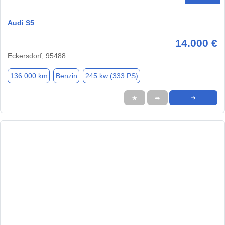
Audi S5
14.000 €
Eckersdorf, 95488
136.000 km
Benzin
245 kw (333 PS)
★
➦
➜