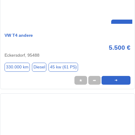
VW T4 andere
5.500 €
Eckersdorf, 95488
330.000 km
Diesel
45 kw (61 PS)
★
➦
➜