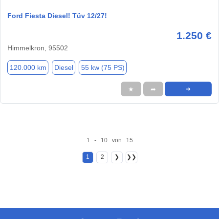
Ford Fiesta Diesel! Tüv 12/27!
1.250 €
Himmelkron, 95502
120.000 km
Diesel
55 kw (75 PS)
★
➦
➜
1 - 10 von 15
1
2
❯
❯❯