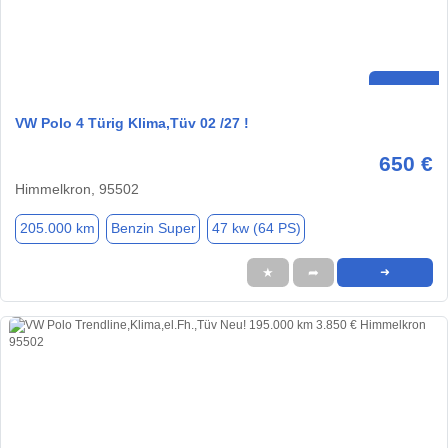
VW Polo 4 Türig Klima,Tüv 02 /27 !
650 €
Himmelkron, 95502
205.000 km
Benzin Super
47 kw (64 PS)
★
➦
➜