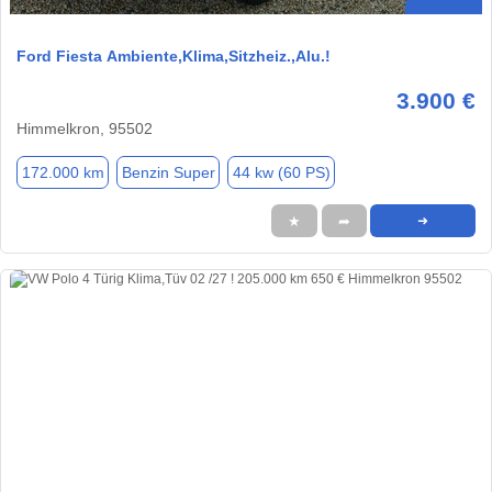
Ford Fiesta Ambiente,Klima,Sitzheiz.,Alu.!
3.900 €
Himmelkron, 95502
172.000 km
Benzin Super
44 kw (60 PS)
★
➦
➜