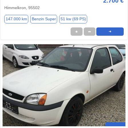
2.700 €
Himmelkron, 95502
147.000 km
Benzin Super
51 kw (69 PS)
★
➦
➜