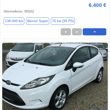
6.400 €
Himmelkron, 95502
138.000 km
Benzin Super
70 kw (95 PS)
★
➦
➜