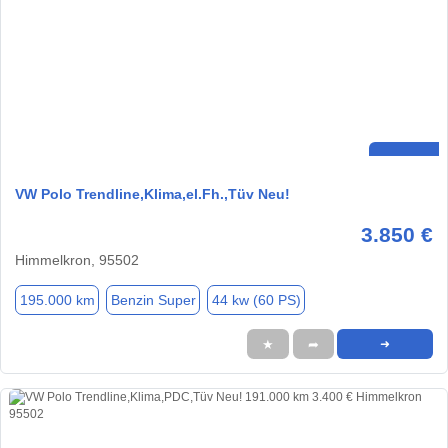
VW Polo Trendline,Klima,el.Fh.,Tüv Neu!
3.850 €
Himmelkron, 95502
195.000 km
Benzin Super
44 kw (60 PS)
★
➦
➜