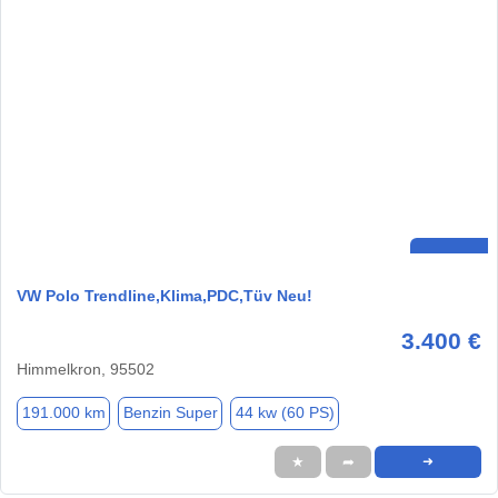
VW Polo Trendline,Klima,PDC,Tüv Neu!
3.400 €
Himmelkron, 95502
191.000 km
Benzin Super
44 kw (60 PS)
★
➦
➜