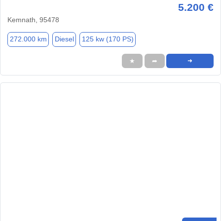
5.200 €
Kemnath, 95478
272.000 km
Diesel
125 kw (170 PS)
★
➦
➜