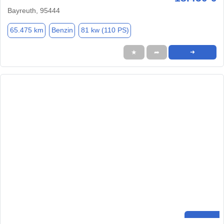
Bayreuth, 95444
65.475 km
Benzin
81 kw (110 PS)
★
➦
➜