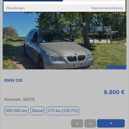
Einstellungen
Datenschutzerklärung
BMW 530
6.800 €
Kemnath, 95478
309.000 km
Diesel
173 kw (235 PS)
★
➦
➜