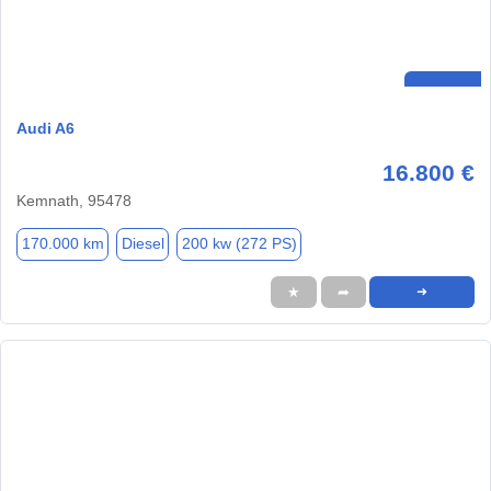
Audi A6
16.800 €
Kemnath, 95478
170.000 km
Diesel
200 kw (272 PS)
★
➦
➜