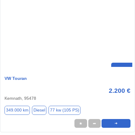
VW Touran
2.200 €
Kemnath, 95478
349.000 km
Diesel
77 kw (105 PS)
★
➦
➜