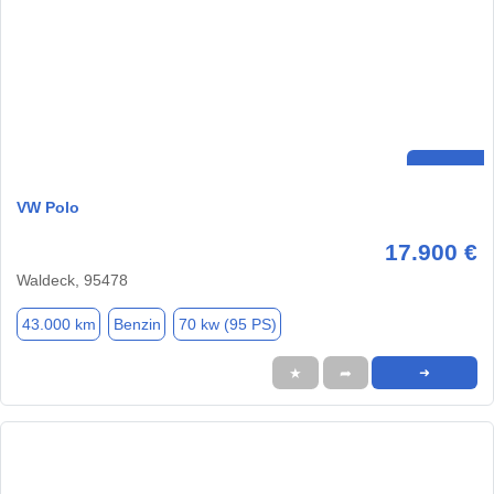
VW Polo
17.900 €
Waldeck, 95478
43.000 km
Benzin
70 kw (95 PS)
★
➦
➜