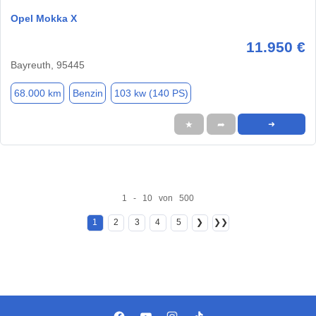
Opel Mokka X
11.950 €
Bayreuth, 95445
68.000 km
Benzin
103 kw (140 PS)
★
➦
➜
1 - 10 von 500
1
2
3
4
5
❯
❯❯