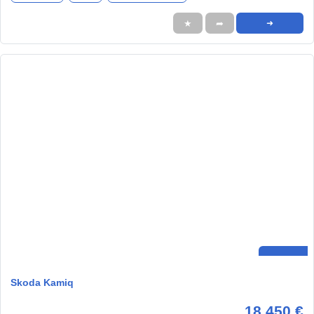
★
➦
➜
Skoda Kamiq
18.450 €