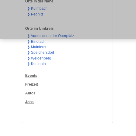
Orte in der Nähe
❯ Kulmbach
❯ Pegnitz
Orte im Umkreis
❯ Auerbach in der Oberpfalz
❯ Bindlach
❯ Mainleus
❯ Speichersdorf
❯ Weidenberg
❯ Kemnath
Events
Freizeit
Autos
Jobs