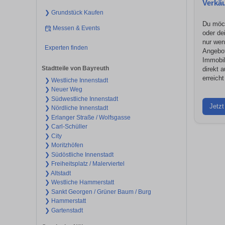
Verkäu
❯ Grundstück Kaufen
Du möc
Messen & Events
oder de
nur wen
Experten finden
Angebot
Immobil
Stadtteile von Bayreuth
direkt 
erreich
❯ Westliche Innenstadt
❯ Neuer Weg
❯ Südwestliche Innenstadt
Jetzt
❯ Nördliche Innenstadt
❯ Erlanger Straße / Wolfsgasse
❯ Carl-Schüller
❯ City
❯ Moritzhöfen
❯ Südöstliche Innenstadt
❯ Freiheitsplatz / Malerviertel
❯ Altstadt
❯ Westliche Hammerstatt
❯ Sankt Georgen / Grüner Baum / Burg
❯ Hammerstatt
❯ Gartenstadt