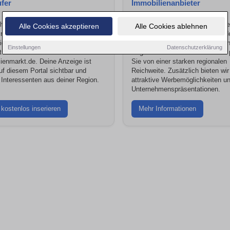
fer
Immobilienanbieter
htest dein Haus, deine Wohnung
Sie sind ein professioneller Anbie
Alle Cookies akzeptieren
Alle Cookies ablehnen
in Grundstück privat inserieren? Mit
vertreten ein Unternehmen aus d
igen Klicks veröffentlichst du dein
Immobilienbranche? Präsentieren
Einstellungen
Datenschutzerklärung
 kostenlos über 1A-
Angebote auf diesem Portal und p
ienmarkt.de. Deine Anzeige ist
Sie von einer starken regionalen
auf diesem Portal sichtbar und
Reichweite. Zusätzlich bieten wir
t Interessenten aus deiner Region.
attraktive Werbemöglichkeiten u
Unternehmenspräsentationen.
 kostenlos inserieren
Mehr Informationen