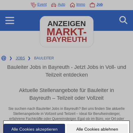
Event
Auto
Immo
Job
ANZEIGEN
MARKT-
BAYREUTH
❯
JOBS
❯
BAULEITER
Bauleiter Jobs in Bayreuth - Jetzt Jobs in Voll- und
Teilzeit entdecken
Aktuelle Stellenangebote für Bauleiter in
Bayreuth – Teilzeit oder Vollzeit
Sie suchen nach Bauleiter Jobs in Bayreuth? Bei uns finden Sie aktuelle
Stellenangebote in Vollzeit und Teilzeit – ideal für Berufseinsteiger,
erfahrene Fachkräfte oder Quereinsteiger. Egal ob im Büro, vor Ort oder
remote: Entdecken Sie jetzt neue Chancen in Ihrer Region und
Alle Cookies akzeptieren
Alle Cookies ablehnen
bewerben Sie sich direkt auf passende Bauleiter-Stellen in Bayreuth!