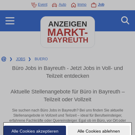
Event
Auto
Immo
Job
ANZEIGEN
MARKT-
BAYREUTH
❯
JOBS
❯
BUERO
Büro Jobs in Bayreuth - Jetzt Jobs in Voll- und
Teilzeit entdecken
Aktuelle Stellenangebote für Büro in Bayreuth –
Teilzeit oder Vollzeit
Sie suchen nach Büro Jobs in Bayreuth? Bei uns finden Sie aktuelle
Stellenangebote in Vollzeit und Teilzeit – ideal für Berufseinsteiger,
erfahrene Fachkräfte oder Quereinsteiger. Egal ob im Büro, vor Ort oder
remote: Entdecken Sie jetzt neue Chancen in Ihrer Region und
Alle Cookies akzeptieren
Alle Cookies ablehnen
bewerben Sie sich direkt auf passende Büro-Stellen in Bayreuth!