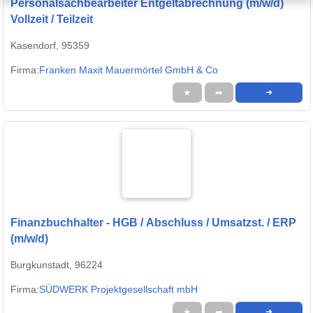
Personalsachbearbeiter Entgeltabrechnung (m/w/d)
Vollzeit / Teilzeit
Kasendorf, 95359
Firma:
Franken Maxit Mauermörtel GmbH & Co
★
➦
➜
Finanzbuchhalter - HGB / Abschluss / Umsatzst. / ERP
(m/w/d)
Burgkunstadt, 96224
Firma:
SÜDWERK Projektgesellschaft mbH
★
➦
➜