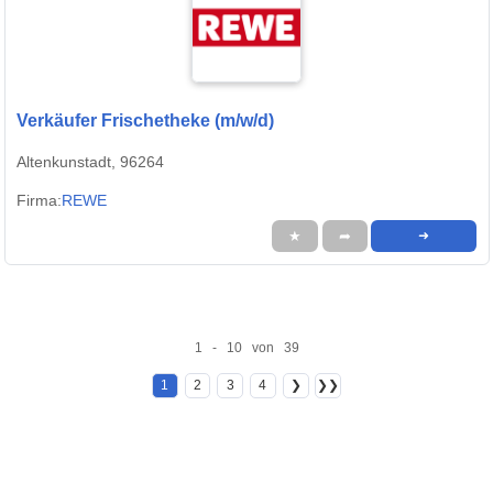
Verkäufer Frischetheke (m/w/d)
Altenkunstadt, 96264
Firma:
REWE
★
➦
➜
1 - 10 von 39
1
2
3
4
❯
❯❯