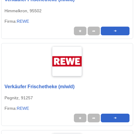
Himmelkron, 95502
Firma:
REWE
★
➦
➜
Verkäufer Frischetheke (m/w/d)
Pegnitz, 91257
Firma:
REWE
★
➦
➜