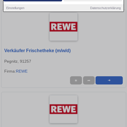
Stellen in Bayreuth!
Einstellungen
Datenschutzerklärung
Verkäufer Frischetheke (m/w/d)
Pegnitz, 91257
Firma:
REWE
★
➦
➜