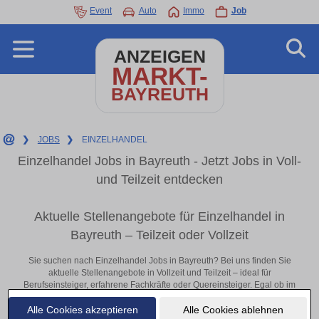
Event
Auto
Immo
Job
ANZEIGEN
MARKT-
BAYREUTH
❯
JOBS
❯
EINZELHANDEL
Einzelhandel Jobs in Bayreuth - Jetzt Jobs in Voll-
und Teilzeit entdecken
Aktuelle Stellenangebote für Einzelhandel in
Bayreuth – Teilzeit oder Vollzeit
Sie suchen nach Einzelhandel Jobs in Bayreuth? Bei uns finden Sie
aktuelle Stellenangebote in Vollzeit und Teilzeit – ideal für
Berufseinsteiger, erfahrene Fachkräfte oder Quereinsteiger. Egal ob im
Büro, vor Ort oder remote: Entdecken Sie jetzt neue Chancen in Ihrer
Alle Cookies akzeptieren
Alle Cookies ablehnen
Region und bewerben Sie sich direkt auf passende Einzelhandel-