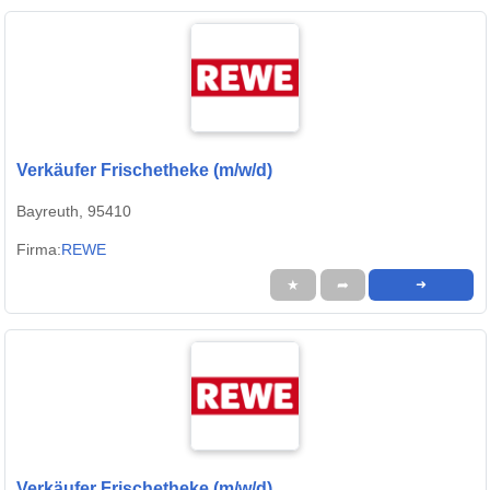
Verkäufer Frischetheke (m/w/d)
Bayreuth, 95410
Firma:
REWE
★
➦
➜
Verkäufer Frischetheke (m/w/d)