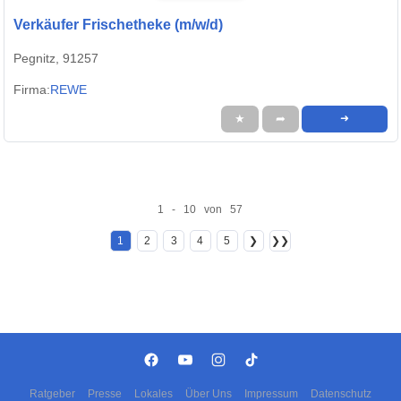
Verkäufer Frischetheke (m/w/d)
Pegnitz, 91257
Firma:
REWE
★
➦
➜
1 - 10 von 57
1
2
3
4
5
❯
❯❯
Ratgeber
Presse
Lokales
Über Uns
Impressum
Datenschutz