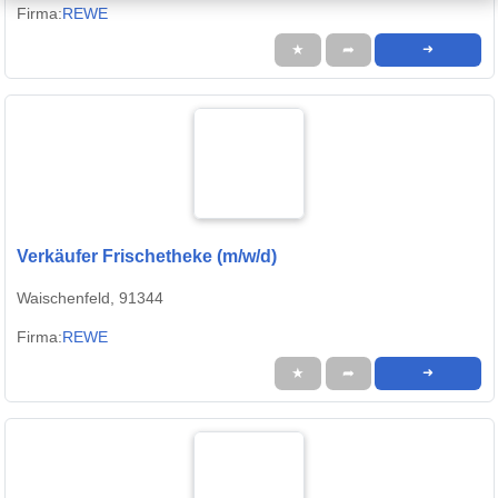
Firma:
REWE
★
➦
➜
Verkäufer Frischetheke (m/w/d)
Waischenfeld, 91344
Firma:
REWE
★
➦
➜