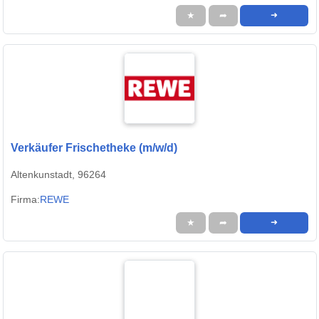
★
➦
➜
Verkäufer Frischetheke (m/w/d)
Altenkunstadt, 96264
Firma:
REWE
★
➦
➜