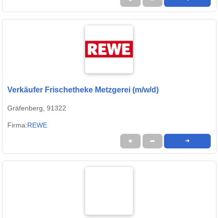
Verkäufer Frischetheke Metzgerei (m/w/d)
Gräfenberg, 91322
Firma:
REWE
★
➦
➜