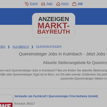
Event
Auto
Immo
Job
ANZEIGEN
MARKT-
BAYREUTH
OBS
❯
KULMBACH
❯
QUEREINSTEIGER
Quereinsteiger Jobs in Kulmbach - Jetzt Jobs i
Aktuelle Stellenangebote für Querein
en nach Quereinsteiger Jobs in Kulmbach? Bei uns finden Sie aktuelle Stellenangebo
äfte oder Quereinsteiger. Egal ob im Büro, vor Ort oder remote: Entdecken Sie jet
passende Quereinsteiger-Stellen i
Verkäufer als Fachkraft / Quereinsteiger Frischetheke (m/w/d)
Kronach, 96317