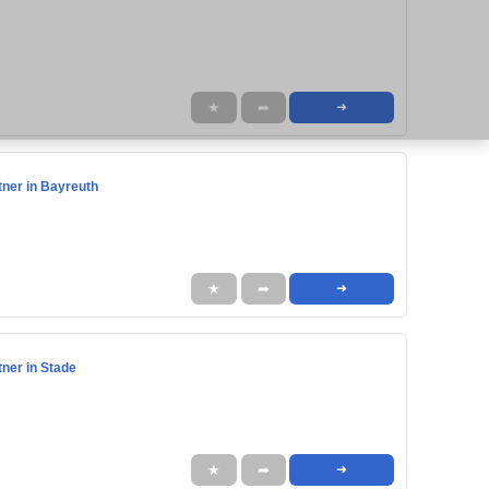
★
➦
➜
tner in Bayreuth
★
➦
➜
ner in Stade
★
➦
➜