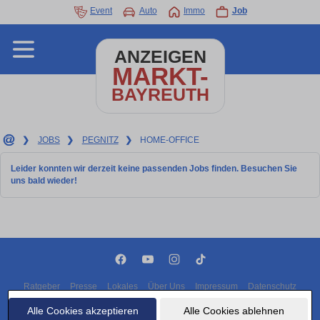
Event
Auto
Immo
Job
ANZEIGEN
MARKT-
BAYREUTH
❯
JOBS
❯
PEGNITZ
❯
HOME-OFFICE
Leider konnten wir derzeit keine passenden Jobs finden. Besuchen Sie
uns bald wieder!
Ratgeber
Presse
Lokales
Über Uns
Impressum
Datenschutz
Cookies
Alle Cookies akzeptieren
Alle Cookies ablehnen