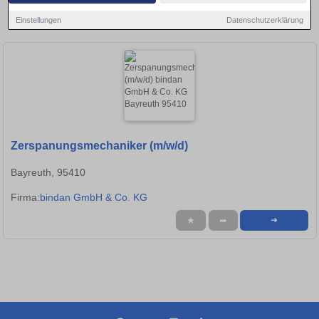
Region und bewerben Sie sich direkt auf passende
Einstellungen
Datenschutzerklärung
Zerspanungsmechaniker-Stellen in Bayreuth!
Zerspanungsmechaniker (m/w/d)
Bayreuth, 95410
Firma:
bindan GmbH & Co. KG
★
➦
➜