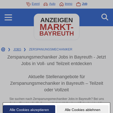
Event
Auto
Immo
Job
ANZEIGEN
MARKT-
BAYREUTH
❯
JOBS
❯
ZERSPANUNGSMECHANIKER
Zerspanungsmechaniker Jobs in Bayreuth - Jetzt
Jobs in Voll- und Teilzeit entdecken
Aktuelle Stellenangebote für
Zerspanungsmechaniker in Bayreuth – Teilzeit
oder Vollzeit
Sie suchen nach Zerspanungsmechaniker Jobs in Bayreuth? Bei uns
finden Sie aktuelle Stellenangebote in Vollzeit und Teilzeit – ideal für
Berufseinsteiger, erfahrene Fachkräfte oder Quereinsteiger. Egal ob im
Alle Cookies akzeptieren
Alle Cookies ablehnen
Büro, vor Ort oder remote: Entdecken Sie jetzt neue Chancen in Ihrer