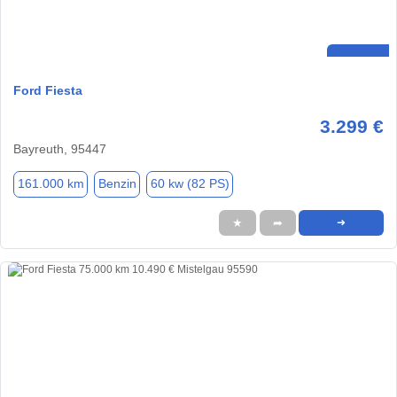
Ford Fiesta
3.299 €
Bayreuth, 95447
161.000 km
Benzin
60 kw (82 PS)
★
➦
➜