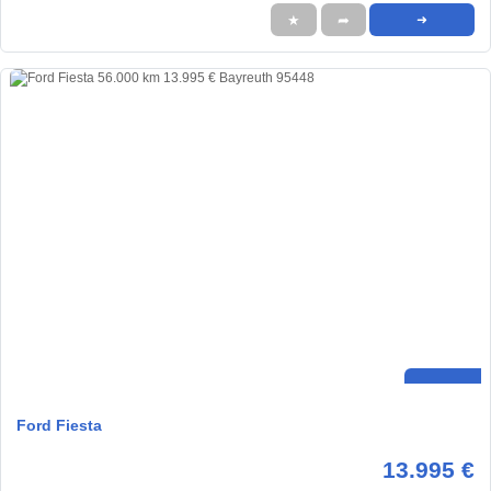
★
➦
➜
Ford Fiesta
13.995 €