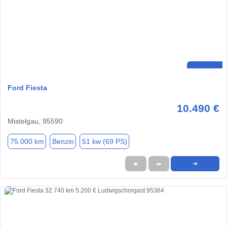
Ford Fiesta
10.490 €
Mistelgau, 95590
75.000 km
Benzin
51 kw (69 PS)
★
➦
➜