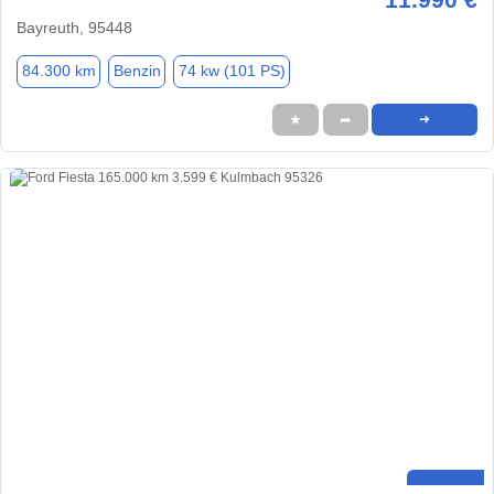
Bayreuth, 95448
84.300 km
Benzin
74 kw (101 PS)
★
➦
➜