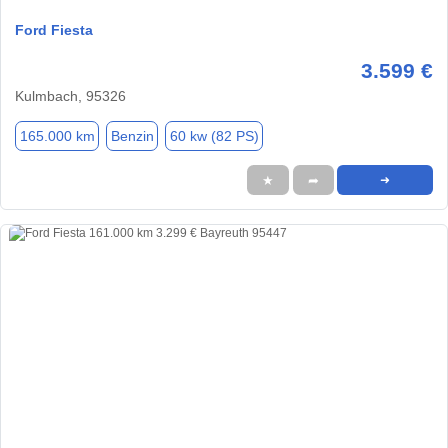
Ford Fiesta
3.599 €
Kulmbach, 95326
165.000 km
Benzin
60 kw (82 PS)
★
➦
➜