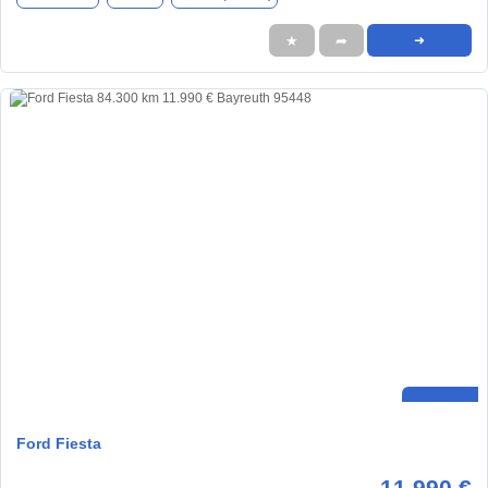
★
➦
➜
Ford Fiesta
11.990 €