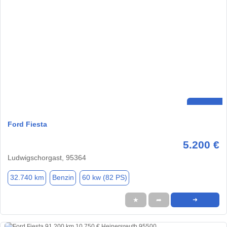
Ford Fiesta
5.200 €
Ludwigschorgast, 95364
32.740 km
Benzin
60 kw (82 PS)
★
➦
➜