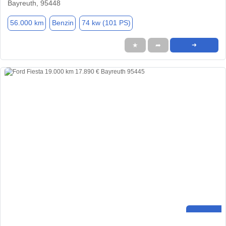
Bayreuth, 95448
56.000 km
Benzin
74 kw (101 PS)
★
➦
➜