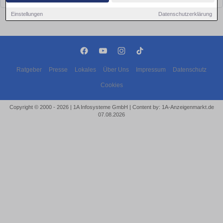
Einstellungen
Datenschutzerklärung
Ratgeber
Presse
Lokales
Über Uns
Impressum
Datenschutz
Cookies
Copyright © 2000 - 2026 | 1A Infosysteme GmbH | Content by: 1A-Anzeigenmarkt.de
07.08.2026