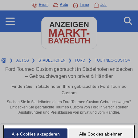
Event
Auto
Immo
Job
ANZEIGEN
MARKT-
BAYREUTH
❯
AUTOS
❯
STADELHOFEN
❯
FORD
❯
TOURNEO-CUSTOM
Ford Tourneo Custom gebraucht in Stadelhofen entdecken
– Gebrauchtwagen von privat & Händler
Finden Sie in Stadelhofen Ihren gebrauchten Ford Tourneo
Custom
Suchen Sie in Stadelhofen einen Ford Tourneo Custom Gebrauchtwagen?
Entdecken Sie gebrauchte Tourneo Custom von Ford in verschiedenen
Ausführungen und Preisklassen von privat und vom Händler.
Leider konnten wir derzeit keine passenden Autos finden. Schauen Sie
Alle Cookies akzeptieren
Alle Cookies ablehnen
bald wieder vorbei!