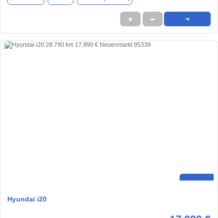
★
➦
➜
Hyundai i20