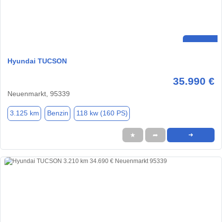
Hyundai TUCSON
35.990 €
Neuenmarkt, 95339
3.125 km
Benzin
118 kw (160 PS)
★
➦
➜