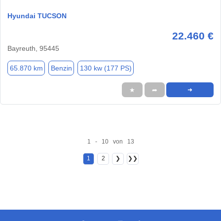
Hyundai TUCSON
22.460 €
Bayreuth, 95445
65.870 km
Benzin
130 kw (177 PS)
★
➦
➜
1 - 10 von 13
1
2
❯
❯❯