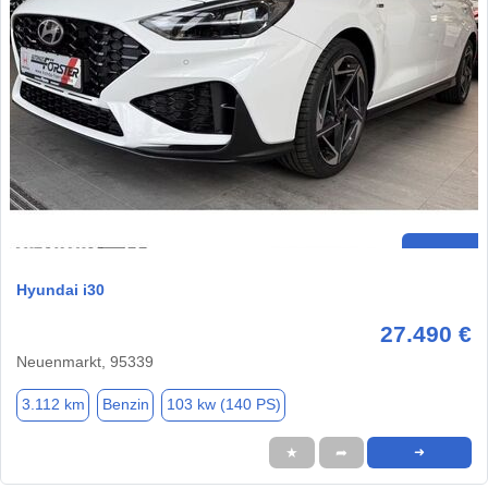
Hyundai i30
27.490 €
Neuenmarkt, 95339
3.112 km
Benzin
103 kw (140 PS)
★
➦
➜