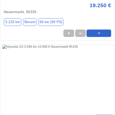
19.250 €
Neuenmarkt, 95339
3.125 km
Benzin
66 kw (90 PS)
★
➦
➜