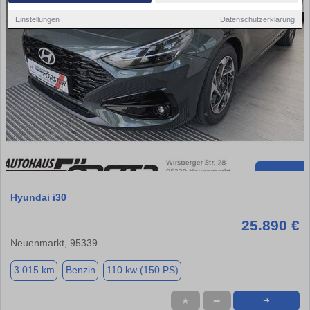
Einstellungen
Datenschutzerklärung
Hyundai i30
25.890 €
Neuenmarkt, 95339
3.015 km
Benzin
110 kw (150 PS)
★
➦
➜