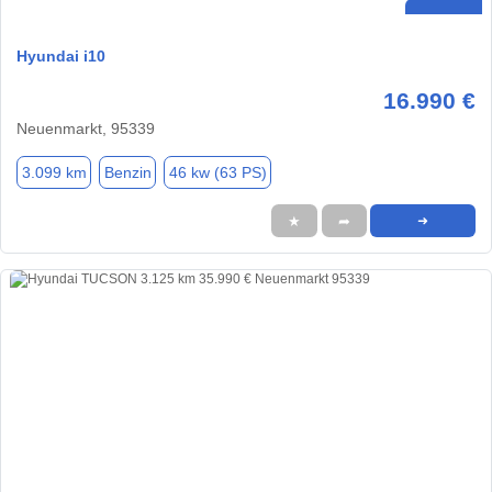
Hyundai i10
16.990 €
Neuenmarkt, 95339
3.099 km
Benzin
46 kw (63 PS)
★
➦
➜