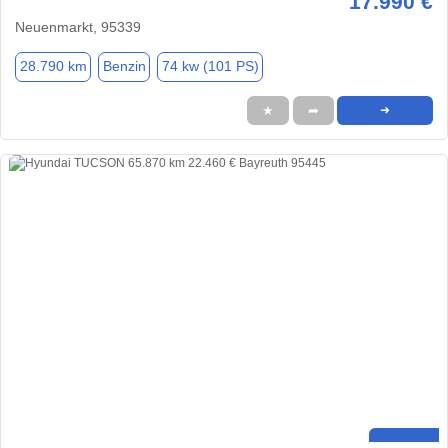
17.990 €
Neuenmarkt, 95339
28.790 km
Benzin
74 kw (101 PS)
★
➦
➜