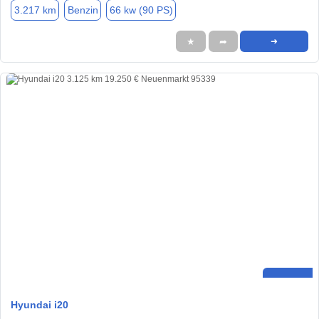
3.217 km
Benzin
66 kw (90 PS)
★
➦
➜
Hyundai i20