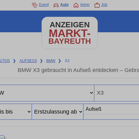
Event
Auto
Immo
Job
ANZEIGEN
MARKT-
BAYREUTH
UTOS
❯
AUFSESS
❯
BMW
❯
X3
BMW X3 gebraucht in Aufseß entdecken – Gebra
×