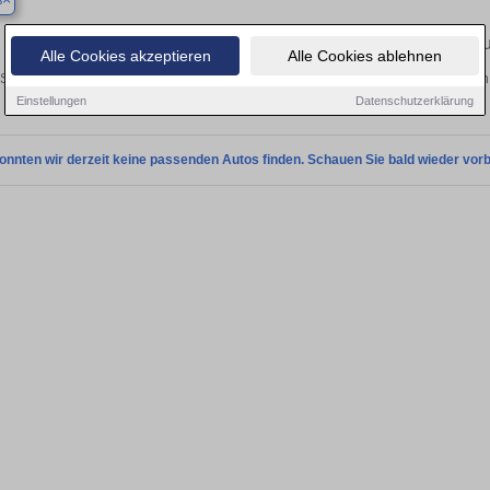
ß
Finden Sie in Aufseß Ihren gebr
Alle Cookies akzeptieren
Alle Cookies ablehnen
Sie in Aufseß einen BMW X3 Gebrauchtwagen? Entdecken Sie gebrauchte X3 von 
und vom Händler.
Einstellungen
Datenschutzerklärung
onnten wir derzeit keine passenden Autos finden. Schauen Sie bald wieder vorb