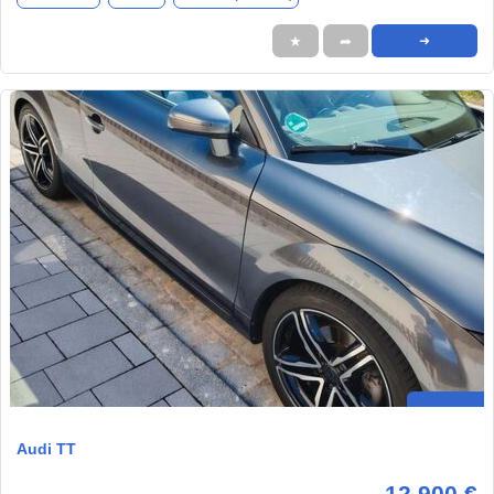
★
➦
➜
Audi TT
12.900 €