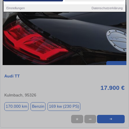
Einstellungen
Datenschutzerklärung
Audi TT
17.900 €
Kulmbach, 95326
170.000 km
Benzin
169 kw (230 PS)
★
➦
➜