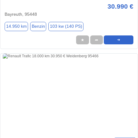
30.990 €
Bayreuth, 95448
14.950 km
Benzin
103 kw (140 PS)
★
➦
➜