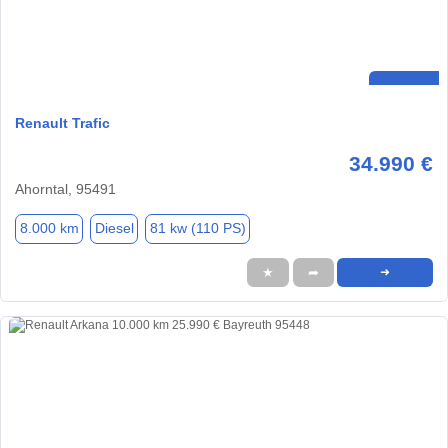
Renault Trafic
34.990 €
Ahorntal, 95491
8.000 km
Diesel
81 kw (110 PS)
★
➦
➜