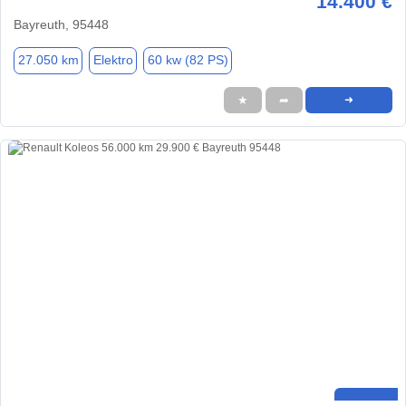
14.400 €
Bayreuth, 95448
27.050 km
Elektro
60 kw (82 PS)
★
➦
➜