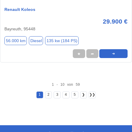
Renault Koleos
29.900 €
Bayreuth, 95448
56.000 km
Diesel
135 kw (184 PS)
★
➦
➜
1 - 10 von 59
1
2
3
4
5
❯
❯❯