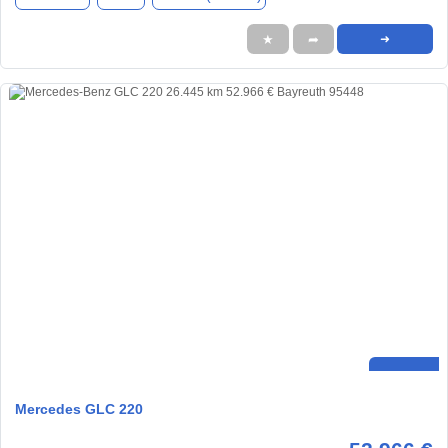
★
➦
➜
Mercedes GLC 220