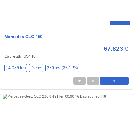
Mercedes GLC 450
67.823 €
Bayreuth, 95448
14.089 km
Diesel
270 kw (367 PS)
★
➦
➜