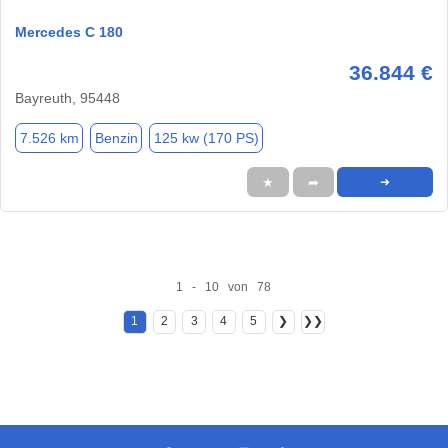
Mercedes C 180
36.844 €
Bayreuth, 95448
7.526 km
Benzin
125 kw (170 PS)
★
➦
➜
1 - 10 von 78
1
2
3
4
5
❯
❯❯