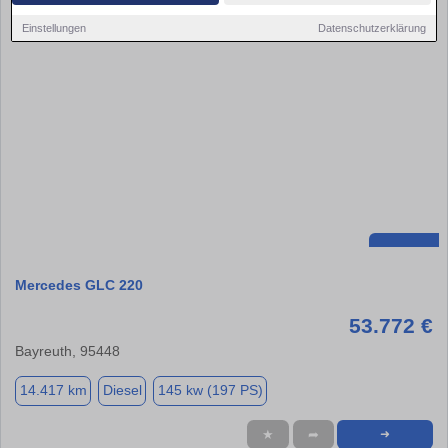
Einstellungen
Datenschutzerklärung
Mercedes GLC 220
53.772 €
Bayreuth, 95448
14.417 km
Diesel
145 kw (197 PS)
★
➦
➜