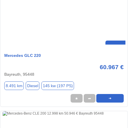
Mercedes GLC 220
60.967 €
Bayreuth, 95448
8.491 km
Diesel
145 kw (197 PS)
★
➦
➜