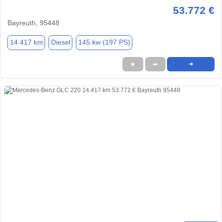
53.772 €
Bayreuth, 95448
14.417 km
Diesel
145 kw (197 PS)
★
➦
➜