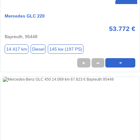
Mercedes GLC 220
53.772 €
Bayreuth, 95448
14.417 km
Diesel
145 kw (197 PS)
★
➦
➜