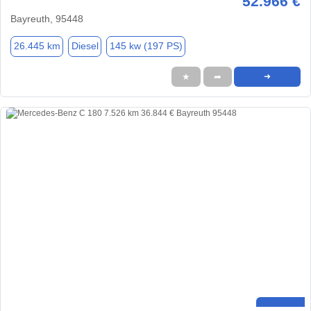
52.966 €
Bayreuth, 95448
26.445 km
Diesel
145 kw (197 PS)
★
➦
➜