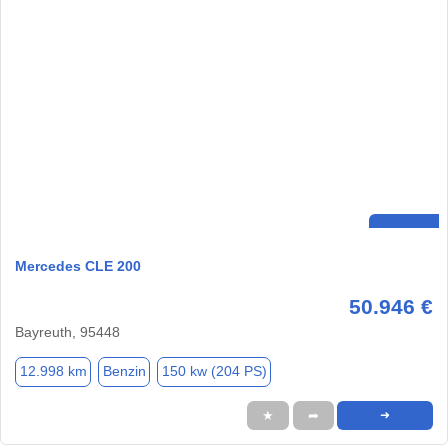
Mercedes CLE 200
50.946 €
Bayreuth, 95448
12.998 km
Benzin
150 kw (204 PS)
★
➦
➜