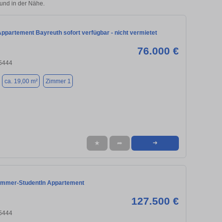
und in der Nähe.
ppartement Bayreuth sofort verfügbar - nicht vermietet
76.000 €
95444
ca. 19,00 m²
Zimmer 1
★
➦
➜
immer-StudentIn Appartement
127.500 €
95444