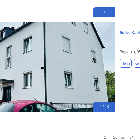
1 / 1
Solide Kapi
Bayreuth, 
Haus
ca
1 / 13
1 - 10 von 94