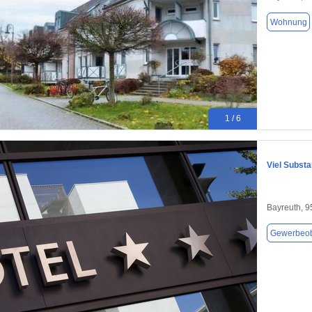
Wohnung
1 / 6
Viel Substa
Bayreuth, 
Gewerbeob