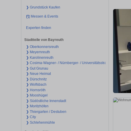
❯ Grundstück Kaufen
Messen & Events
Experten finden
Stadtteile von Bayreuth
❯ Oberkonnersreuth
❯ Meyernreuth
❯ Karolinenreuth
❯ Cosima-Wagner- / Nürnberger- / Universitätsstraße
❯ Gut Grunau
❯ Neue Heimat
❯ Dürschnitz
❯ Wolfsbach
❯ Hornsröth
❯ Mooshügel
❯ Südöstliche Innenstadt
❯ Moritzhöfen
❯ Thiergarten / Destuben
❯ City
❯ Schlehenmühle