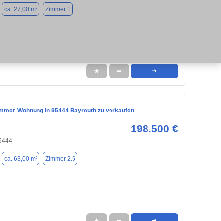
ca. 27,00 m²
Zimmer 1
★
➦
➜
Zimmer-Wohnung in 95444 Bayreuth zu verkaufen
198.500 €
95444
ca. 63,00 m²
Zimmer 2.5
★
➦
➜