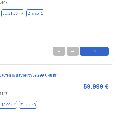
95447
ca. 21,50 m²
Zimmer 1
★
➦
➜
aufen in Bayreuth 59.999 € 48 m²
59.999 €
95447
. 48,00 m²
Zimmer 3