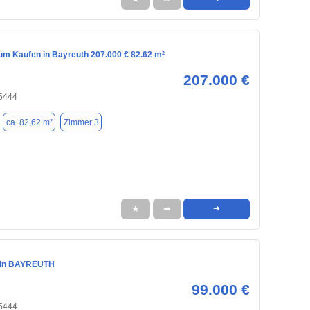
m Kaufen in Bayreuth 207.000 € 82.62 m²
207.000 €
95444
ca. 82,62 m²
Zimmer 3
★
➦
➜
 in BAYREUTH
99.000 €
95444