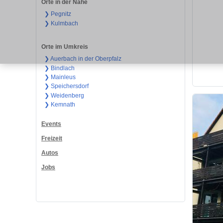
Orte in der Nähe
❯ Pegnitz
❯ Kulmbach
Orte im Umkreis
❯ Auerbach in der Oberpfalz
❯ Bindlach
❯ Mainleus
❯ Speichersdorf
❯ Weidenberg
❯ Kemnath
Events
Freizeit
Autos
Jobs