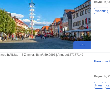
Bayreuth, 
Wohnung
1 / 1
Haus zum K
Bayreuth, 
Haus
ca