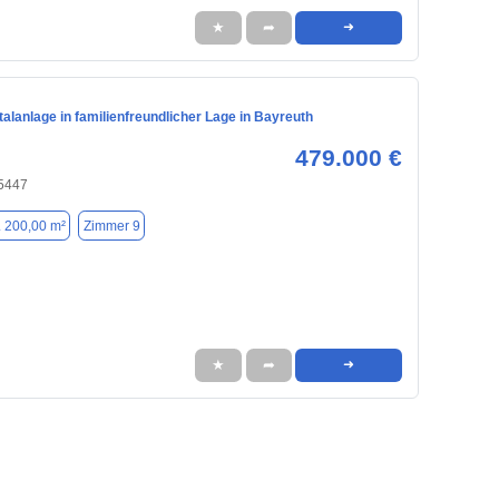
★
➦
➜
talanlage in familienfreundlicher Lage in Bayreuth
479.000 €
95447
. 200,00 m²
Zimmer 9
★
➦
➜