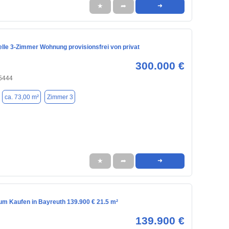
★
➦
➜
elle 3-Zimmer Wohnung provisionsfrei von privat
300.000 €
95444
ca. 73,00 m²
Zimmer 3
★
➦
➜
m Kaufen in Bayreuth 139.900 € 21.5 m²
139.900 €