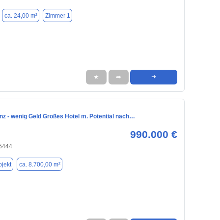
ca. 24,00 m²
Zimmer 1
★
➦
➜
nz - wenig Geld Großes Hotel m. Potential nach…
990.000 €
95444
jekt
ca. 8.700,00 m²