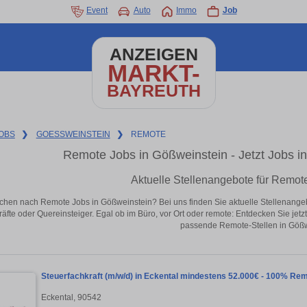
Event
Auto
Immo
Job
ANZEIGEN
MARKT-
BAYREUTH
OBS
❯
GOESSWEINSTEIN
❯
REMOTE
Remote Jobs in Gößweinstein - Jetzt Jobs in 
Aktuelle Stellenangebote für Remot
chen nach Remote Jobs in Gößweinstein? Bei uns finden Sie aktuelle Stellenangebote
äfte oder Quereinsteiger. Egal ob im Büro, vor Ort oder remote: Entdecken Sie jet
passende Remote-Stellen in Gößw
Steuerfachkraft (m/w/d) in Eckental mindestens 52.000€ - 100% Re
Eckental, 90542