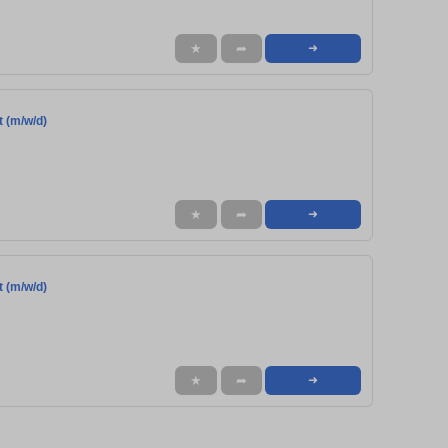
★
➦
➜
t (m/w/d)
★
➦
➜
t (m/w/d)
★
➦
➜