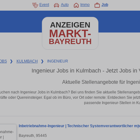
Event
Auto
Immo
Job
ANZEIGEN
MARKT-
BAYREUTH
OBS
❯
KULMBACH
❯
INGENIEUR
Ingenieur Jobs in Kulmbach - Jetzt Jobs in 
Aktuelle Stellenangebote für Ingen
uchen nach Ingenieur Jobs in Kulmbach? Bei uns finden Sie aktuelle Stellenangebote 
äfte oder Quereinsteiger. Egal ob im Büro, vor Ort oder remote: Entdecken Sie jet
passende Ingenieur-Stellen in K
Inbetriebnahme-Ingenieur | Technischer Systemverantwortlicher m|
Bayreuth, 95445