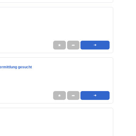
★
➦
➜
ermittlung gesucht
★
➦
➜