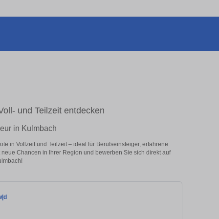
Voll- und Teilzeit entdecken
ieur in Kulmbach
in Vollzeit und Teilzeit – ideal für Berufseinsteiger, erfahrene
zt neue Chancen in Ihrer Region und bewerben Sie sich direkt auf
ulmbach!
w|d