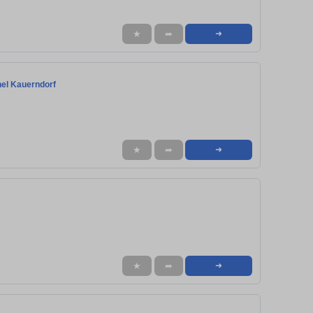
★
➦
➜
nel Kauerndorf
★
➦
➜
★
➦
➜