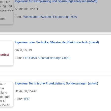
Ingenieur für Netzplanung und Spannungsanalysen (m/w/d)
Kulmbach, 95311
Firma:
Werkstudent Systems Engineering 2GW
Ingenieur oder Techniker/Meister der Elektrotechnik (m/w/d)
Naila, 95119
Firma:
PRO MSR Automatisierungs GmbH
Ingenieur Technische Projektleitung Sonderanlagen (m/w/d)
Bayreuth, 95448
Firma:
YER