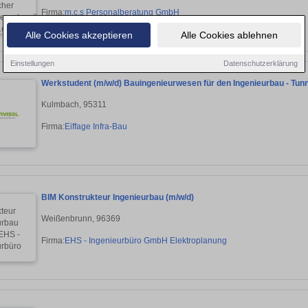
Firma:
m.c.s Personalberatung GmbH
Alle Cookies akzeptieren
Alle Cookies ablehnen
Einstellungen
Datenschutzerklärung
Werkstudent (m/w/d) Bauingenieurwesen für den Ingenieurbau - Tun
Kulmbach, 95311
Firma:
Eiffage Infra-Bau
BIM Konstrukteur Ingenieurbau (m/w/d)
Weißenbrunn, 96369
Firma:
EHS - Ingenieurbüro GmbH Elektroplanung