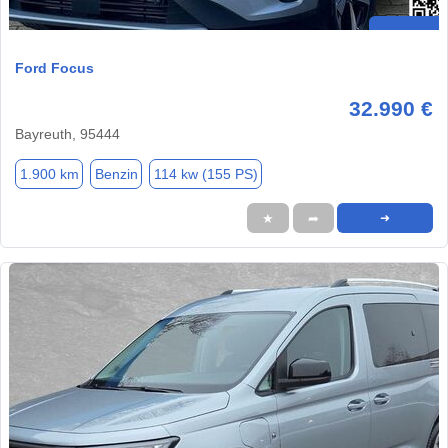
Ford Focus
32.990 €
Bayreuth, 95444
1.900 km
Benzin
114 kw (155 PS)
★
➦
➜