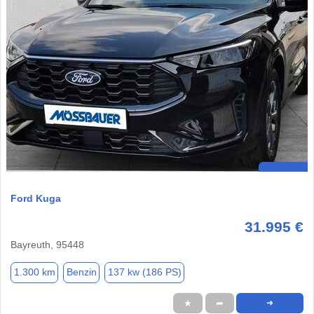
Ford Kuga
31.995 €
Bayreuth, 95448
1.300 km
Benzin
137 kw (186 PS)
★
➦
➜