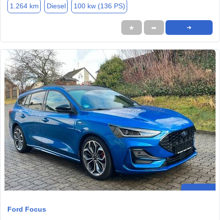
1.264 km
Diesel
100 kw (136 PS)
★
➦
➜
Ford Focus