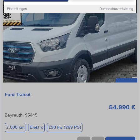
Einstellungen
Datenschutzerklärung
Ford Transit
54.990 €
Bayreuth, 95445
2.000 km
Elektro
198 kw (269 PS)