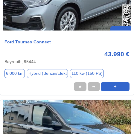
Ford Tourneo Connect
43.990 €
Bayreuth, 95444
6.000 km
Hybrid (Benzin/Elekt
110 kw (150 PS)
★
➦
➜