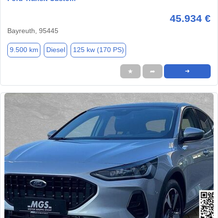
45.934 €
Bayreuth, 95445
9.500 km
Diesel
125 kw (170 PS)
★
➦
➜