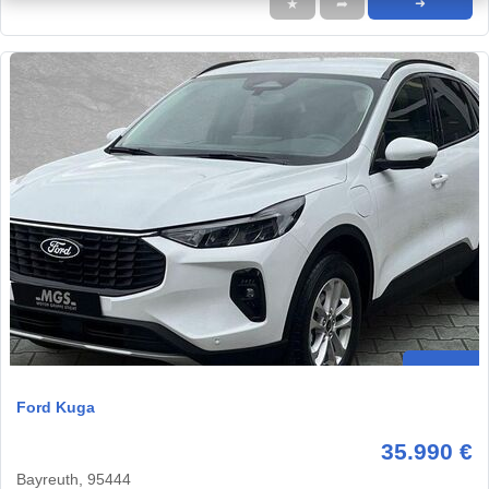
★
➦
➜
Ford Kuga
35.990 €
Bayreuth, 95444