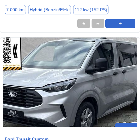
7.000 km
Hybrid (Benzin/Elekt
112 kw (152 PS)
★
➦
➜
Ford Transit Custom