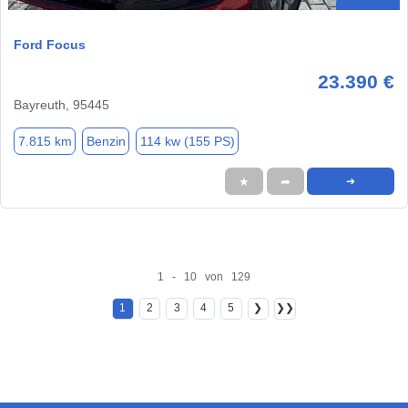
Ford Focus
23.390 €
Bayreuth, 95445
7.815 km
Benzin
114 kw (155 PS)
★
➦
➜
1 - 10 von 129
1
2
3
4
5
❯
❯❯