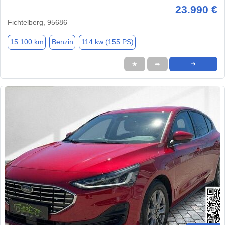
23.990 €
Fichtelberg, 95686
15.100 km
Benzin
114 kw (155 PS)
★
➦
➜