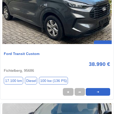
Ford Transit Custom
38.990 €
Fichtelberg, 95686
17.100 km
Diesel
100 kw (136 PS)
★
➦
➜