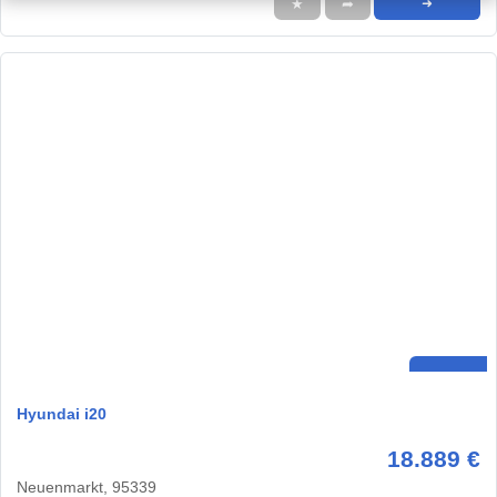
★
➦
➜
Hyundai i20
18.889 €
Neuenmarkt, 95339