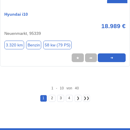
Hyundai i10
18.989 €
Neuenmarkt, 95339
3.320 km
Benzin
58 kw (79 PS)
★
➦
➜
1 - 10 von 40
1
2
3
4
❯
❯❯