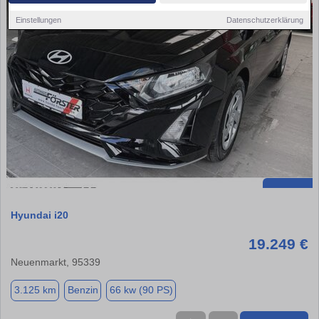
Einstellungen
Datenschutzerklärung
Hyundai i20
19.249 €
Neuenmarkt, 95339
3.125 km
Benzin
66 kw (90 PS)