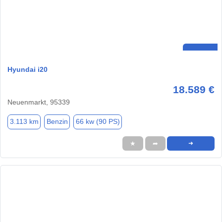
Hyundai i20
18.589 €
Neuenmarkt, 95339
3.113 km
Benzin
66 kw (90 PS)
★
➦
➜