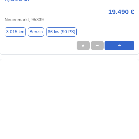
19.490 €
Neuenmarkt, 95339
3.015 km
Benzin
66 kw (90 PS)
★
➦
➜