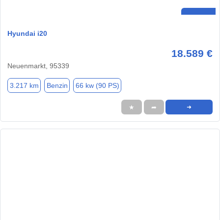
Hyundai i20
18.589 €
Neuenmarkt, 95339
3.217 km
Benzin
66 kw (90 PS)
★
➦
➜