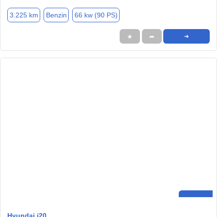
3.225 km
Benzin
66 kw (90 PS)
★
➦
➜
Hyundai i20