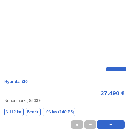
Hyundai i30
27.490 €
Neuenmarkt, 95339
3.112 km
Benzin
103 kw (140 PS)
★
➦
➜