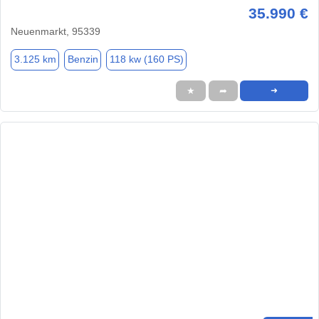
35.990 €
Neuenmarkt, 95339
3.125 km
Benzin
118 kw (160 PS)
★
➦
➜