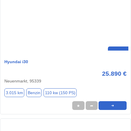
Hyundai i30
25.890 €
Neuenmarkt, 95339
3.015 km
Benzin
110 kw (150 PS)
★
➦
➜