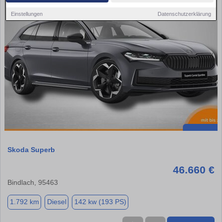
Einstellungen
Datenschutzerklärung
Skoda Superb
46.660 €
Bindlach, 95463
1.792 km
Diesel
142 kw (193 PS)