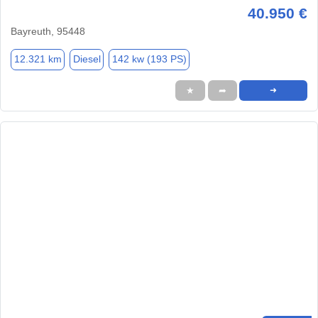
40.950 €
Bayreuth, 95448
12.321 km
Diesel
142 kw (193 PS)
★
➦
➜