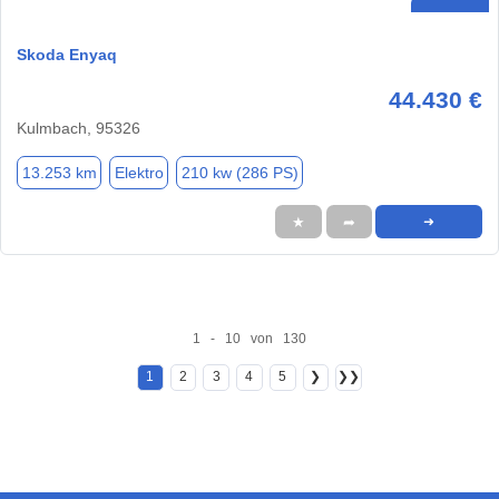
Skoda Enyaq
44.430 €
Kulmbach, 95326
13.253 km
Elektro
210 kw (286 PS)
★
➦
➜
1 - 10 von 130
1
2
3
4
5
❯
❯❯