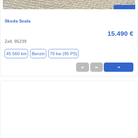
Skoda Scala
15.490 €
Zell, 95239
45.560 km
Benzin
70 kw (95 PS)
★
➦
➜