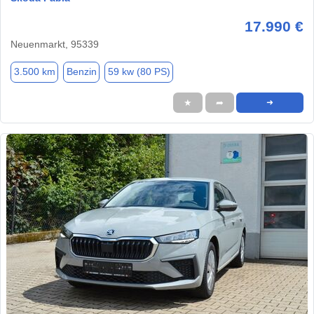
17.990 €
Neuenmarkt, 95339
3.500 km
Benzin
59 kw (80 PS)
★
➦
➜