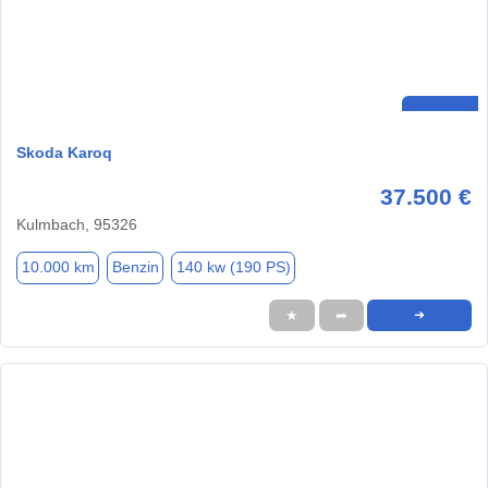
Skoda Karoq
37.500 €
Kulmbach, 95326
10.000 km
Benzin
140 kw (190 PS)
★
➦
➜