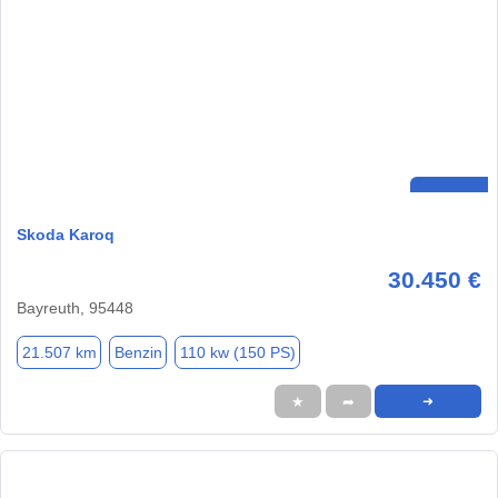
Skoda Karoq
30.450 €
Bayreuth, 95448
21.507 km
Benzin
110 kw (150 PS)
★
➦
➜