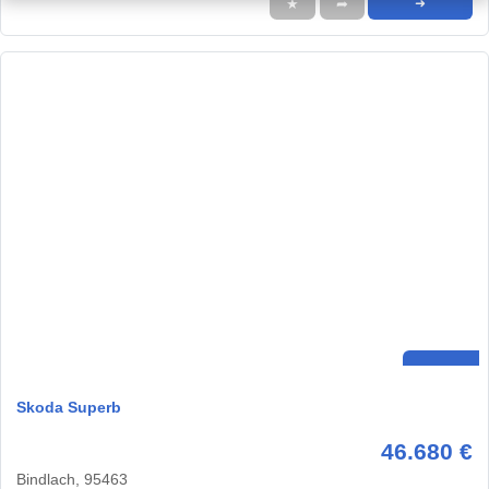
★
➦
➜
Skoda Superb
46.680 €
Bindlach, 95463