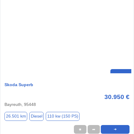
Skoda Superb
30.950 €
Bayreuth, 95448
26.501 km
Diesel
110 kw (150 PS)
★
➦
➜