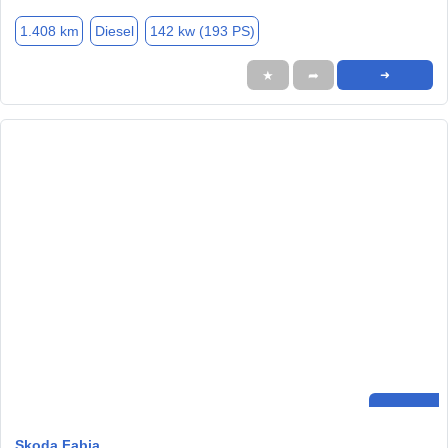
1.408 km
Diesel
142 kw (193 PS)
★
➦
➜
Skoda Fabia