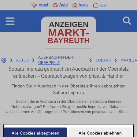
Event
Auto
Immo
Job
ANZEIGEN
MARKT-
BAYREUTH
AUERBACH-IN-DER-
❯
AUTOS
❯
❯
SUBARU
❯
IMPREZA
OBERPFALZ
Subaru Impreza gebraucht in Auerbach in der Oberpfalz
entdecken – Gebrauchtwagen von privat & Händler
Finden Sie in Auerbach in der Oberpfalz Ihren gebrauchten
Subaru Impreza
Suchen Sie in Auerbach in der Oberpfalz einen Subaru Impreza
Gebrauchtwagen? Entdecken Sie gebrauchte Impreza von Subaru in
verschiedenen Ausführungen und Preisklassen von privat und vom Händler.
Leider konnten wir derzeit keine passenden Autos finden. Schauen Sie
Alle Cookies akzeptieren
Alle Cookies ablehnen
bald wieder vorbei!