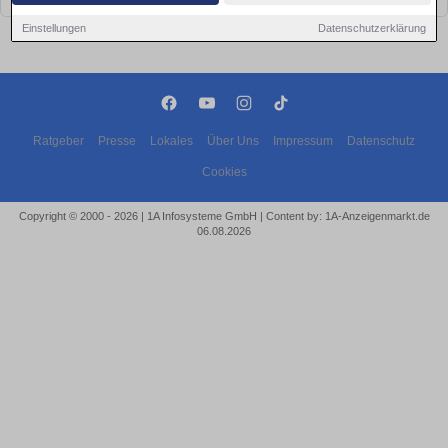
Einstellungen
Datenschutzerklärung
Ratgeber
Presse
Lokales
Über Uns
Impressum
Datenschutz
Cookies
Copyright © 2000 - 2026 | 1A Infosysteme GmbH | Content by: 1A-Anzeigenmarkt.de
06.08.2026