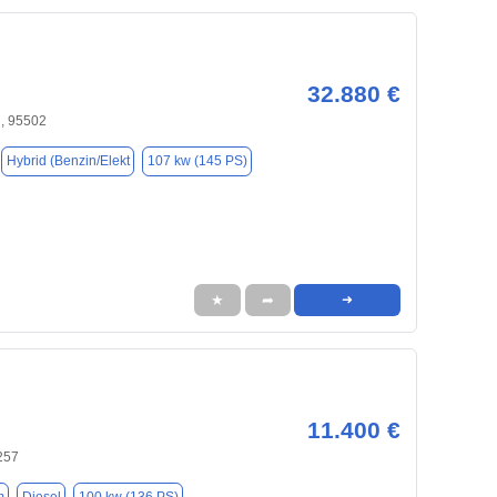
32.880 €
, 95502
Hybrid (Benzin/Elekt
107 kw (145 PS)
★
➦
➜
11.400 €
257