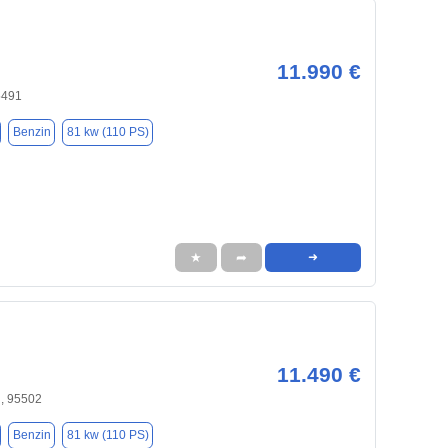
11.990 €
5491
Benzin
81 kw (110 PS)
★
➦
➜
11.490 €
, 95502
Benzin
81 kw (110 PS)