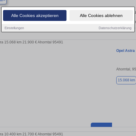
al
Finden Sie in Ahorntal Ihren gebra
Alle Cookies akzeptieren
Alle Cookies ablehnen
Sie in Ahorntal einen Opel Astra Gebrauchtwagen? Entdecken Sie gebrauchte Ast
privat und vom Händler.
Einstellungen
Datenschutzerklärung
Opel Astra
Ahorntal, 9
15.068 km