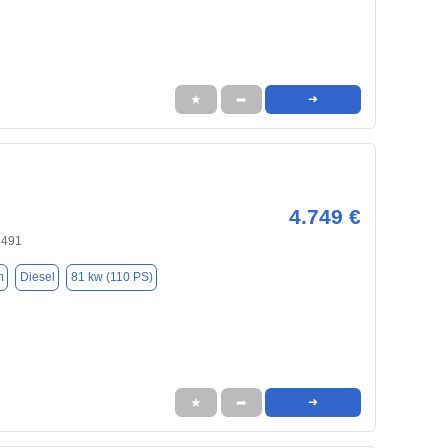
★
➦
➜
4.749 €
5491
m
Diesel
81 kw (110 PS)
★
➦
➜