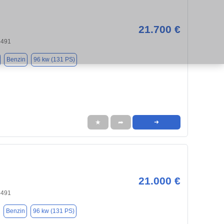
21.700 €
5491
Benzin
96 kw (131 PS)
★
➦
➜
21.000 €
5491
Benzin
96 kw (131 PS)