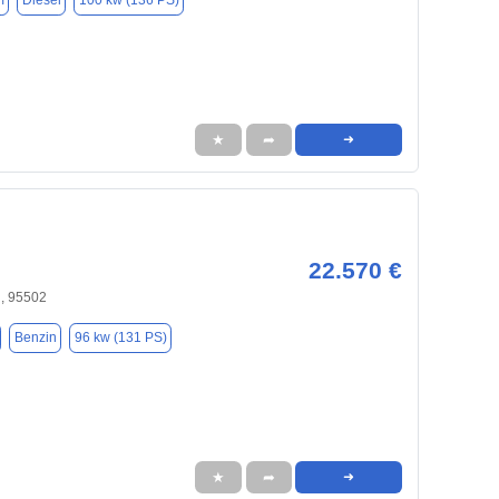
m
Diesel
100 kw (136 PS)
★
➦
➜
22.570 €
, 95502
Benzin
96 kw (131 PS)
★
➦
➜