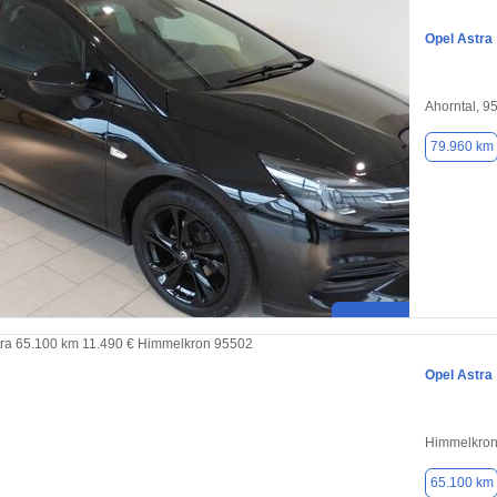
Opel Astra
Ahorntal, 9
79.960 km
Opel Astra
Himmelkron
65.100 km