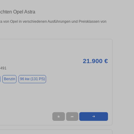
uchten Opel Astra
ra von Opel in verschiedenen Ausführungen und Preisklassen von
21.900 €
5491
Benzin
96 kw (131 PS)
★
➦
➜