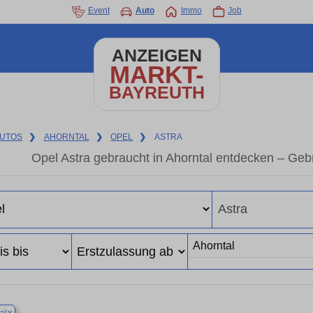
Event
Auto
Immo
Job
ANZEIGEN
MARKT-
BAYREUTH
UTOS
❯
AHORNTAL
❯
OPEL
❯
ASTRA
Opel Astra gebraucht in Ahorntal entdecken – Ge
×