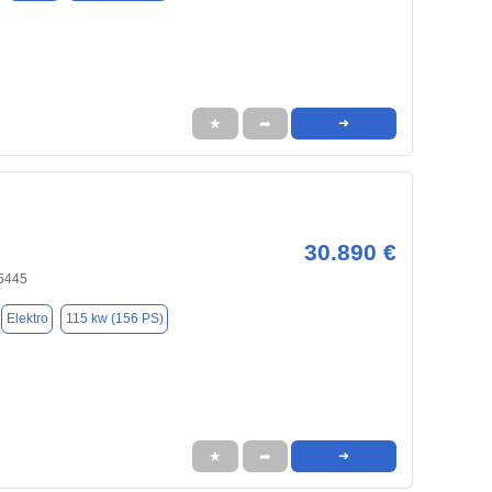
★
➦
➜
30.890 €
95445
Elektro
115 kw (156 PS)
★
➦
➜