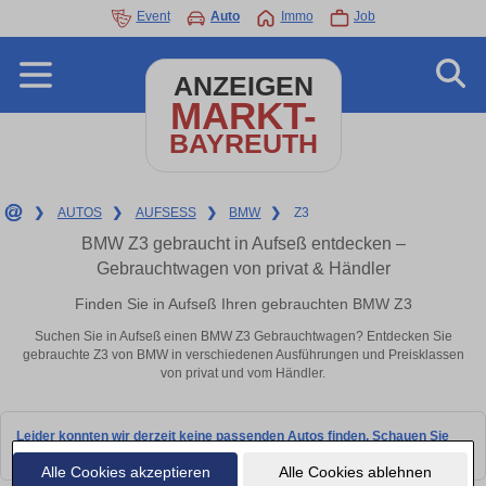
Event
Auto
Immo
Job
ANZEIGEN
MARKT-
BAYREUTH
❯
AUTOS
❯
AUFSESS
❯
BMW
❯
Z3
BMW Z3 gebraucht in Aufseß entdecken –
Gebrauchtwagen von privat & Händler
Finden Sie in Aufseß Ihren gebrauchten BMW Z3
Suchen Sie in Aufseß einen BMW Z3 Gebrauchtwagen? Entdecken Sie
gebrauchte Z3 von BMW in verschiedenen Ausführungen und Preisklassen
von privat und vom Händler.
Leider konnten wir derzeit keine passenden Autos finden. Schauen Sie
bald wieder vorbei!
Alle Cookies akzeptieren
Alle Cookies ablehnen