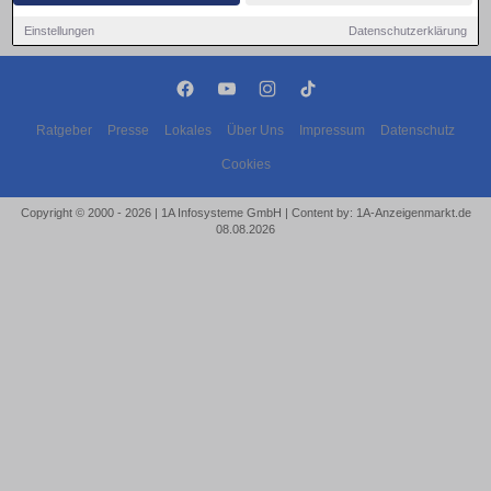
Einstellungen
Datenschutzerklärung
Ratgeber
Presse
Lokales
Über Uns
Impressum
Datenschutz
Cookies
Copyright © 2000 - 2026 | 1A Infosysteme GmbH | Content by: 1A-Anzeigenmarkt.de
08.08.2026