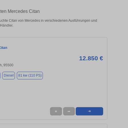
hten Mercedes Citan
uchte Citan von Mercedes in verschiedenen Ausführungen und
 Händler.
itan
12.850 €
h, 95500
Diesel
81 kw (110 PS)
★
➦
➜