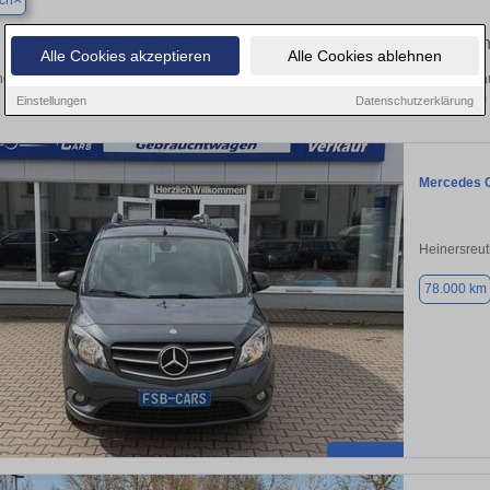
ch
Finden Sie in Bindlach Ihren gebrauc
Alle Cookies akzeptieren
Alle Cookies ablehnen
en Sie in Bindlach einen Mercedes Citan Gebrauchtwagen? Entdecken Sie gebra
Preisklassen von privat und vom
Einstellungen
Datenschutzerklärung
Mercedes C
Heinersreut
78.000 km