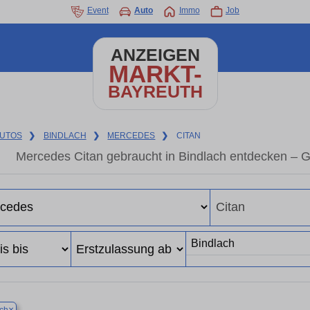
Event
Auto
Immo
Job
ANZEIGEN
MARKT-
BAYREUTH
UTOS
❯
BINDLACH
❯
MERCEDES
❯
CITAN
Mercedes Citan gebraucht in Bindlach entdecken – 
×