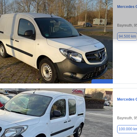
Mercedes C
Bayreuth, 
94.500 km
Mercedes C
Bayreuth, 
100.000 k