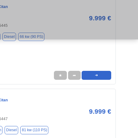
itan
9.999 €
95445
Diesel
66 kw (90 PS)
★
➦
➜
itan
9.999 €
95447
m
Diesel
81 kw (110 PS)