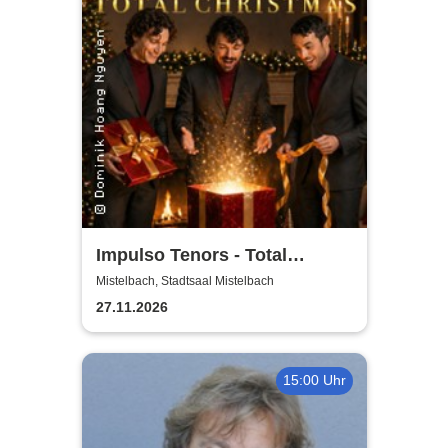
Impulso Tenors - Total
Christmas
Mistelbach, Stadtsaal Mistelbach
27.11.2026
15:00 Uhr