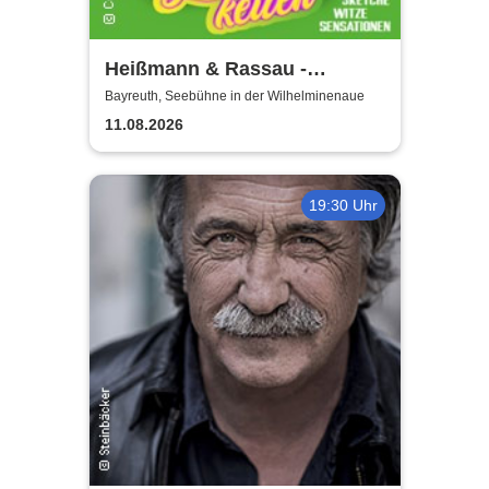
Heißmann & Rassau -
Lustbarkeiten
Bayreuth, Seebühne in der Wilhelminenaue
11.08.2026
19:30 Uhr