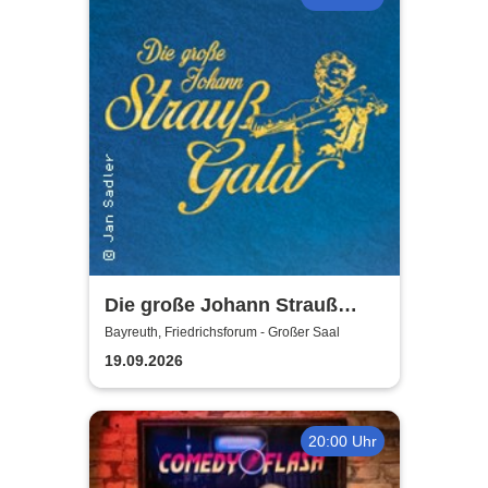
Die große Johann Strauß
Gala - unsterbliche Arien &
Bayreuth, Friedrichsforum - Großer Saal
Duette der Strauß Familie
19.09.2026
20:00 Uhr