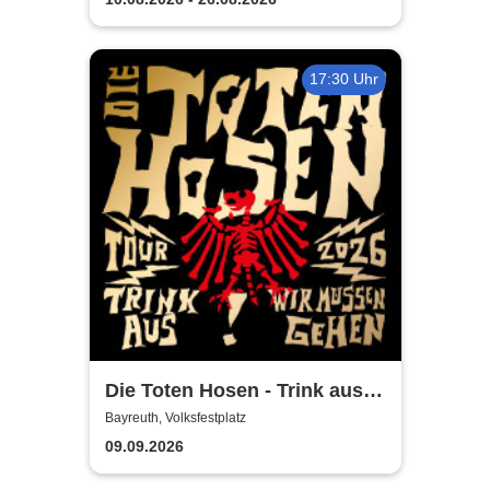
17:30 Uhr
Die Toten Hosen - Trink aus!
Wir müssen gehen - Tour
Bayreuth, Volksfestplatz
2026
09.09.2026