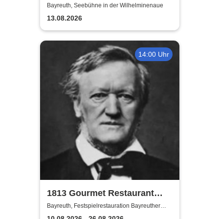
wunderbaren Jahren
Bayreuth, Seebühne in der Wilhelminenaue
13.08.2026
14:00 Uhr
1813 Gourmet Restaurant
2026
Bayreuth, Festspielrestauration Bayreuther
Festspiele
10.08.2026 - 26.08.2026