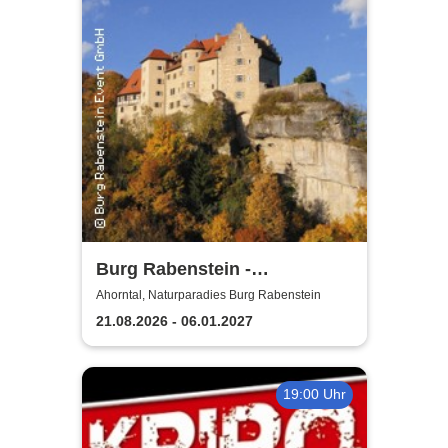
Burg Rabenstein -
Burgkonzerte
Ahorntal, Naturparadies Burg Rabenstein
21.08.2026 - 06.01.2027
19:00 Uhr