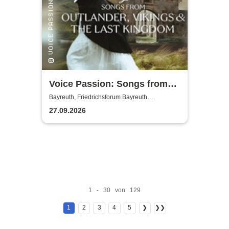
Voice Passion: Songs from
Outlander, Vikings & The Last
Bayreuth, Friedrichsforum Bayreuth
(Balkonsaal)
Kingdom
27.09.2026
1 - 30 von 129
1
2
3
4
5
❯
❯❯