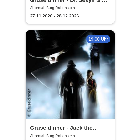
Hyde
Ahorntal, Burg Rabenstein
27.11.2026 - 28.12.2026
19:00 Uhr
Gruseldinner - Jack the
Ripper
Ahorntal, Burg Rabenstein