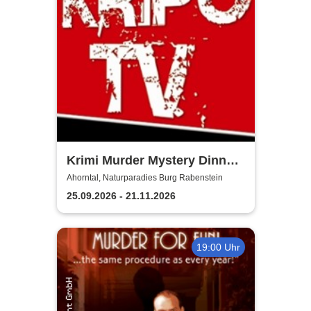
Krimi Murder Mystery Dinner
- Kripo TV
Ahorntal, Naturparadies Burg Rabenstein
25.09.2026 - 21.11.2026
19:00 Uhr