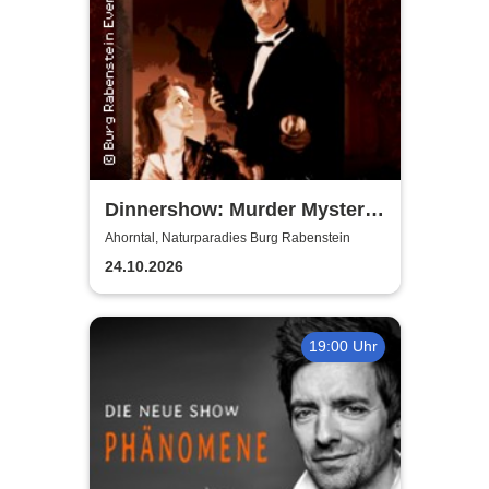
Dinnershow: Murder Mystery
Dinner - Murder for Fun
Ahorntal, Naturparadies Burg Rabenstein
24.10.2026
19:00 Uhr