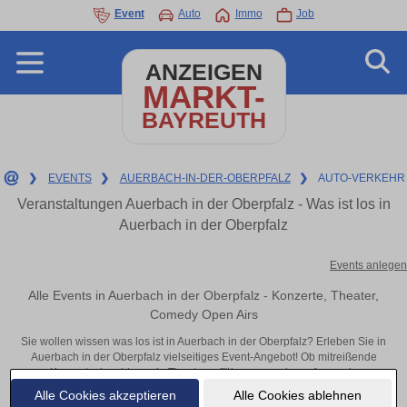
Event
Auto
Immo
Job
ANZEIGEN
MARKT-
BAYREUTH
❯
EVENTS
❯
AUERBACH-IN-DER-OBERPFALZ
❯
AUTO-VERKEHR
Veranstaltungen Auerbach in der Oberpfalz - Was ist los in
Auerbach in der Oberpfalz
Events anlegen
Alle Events in Auerbach in der Oberpfalz - Konzerte, Theater,
Comedy Open Airs
Sie wollen wissen was los ist in Auerbach in der Oberpfalz? Erleben Sie in
Auerbach in der Oberpfalz vielseitiges Event-Angebot! Ob mitreißende
Konzerte, inspirierende Theateraufführungen oder aufregende
Veranstaltungen in Auerbach in der Oberpfalz – hier finden alles im Überblick
Alle Cookies akzeptieren
Alle Cookies ablehnen
und Tickets.