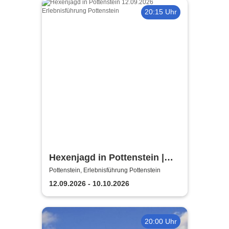
20:15 Uhr
Hexenjagd in Pottenstein |
Die Inszenierung gegen
Pottenstein, Erlebnisführung Pottenstein
Verleumdung & Ausgrenzung
12.09.2026 - 10.10.2026
20:00 Uhr