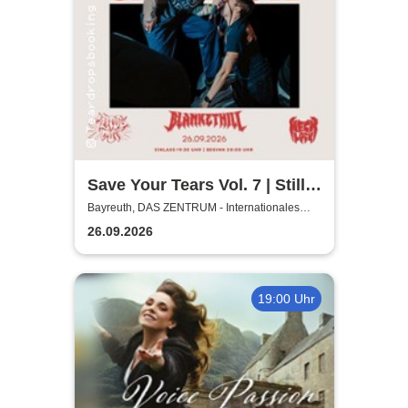
Save Your Tears Vol. 7 | Still
in Love, Blanket Hill,
Bayreuth, DAS ZENTRUM - Internationales
Jugendkulturzentrum Bayreuth
Necklock, Glass Out
26.09.2026
19:00 Uhr