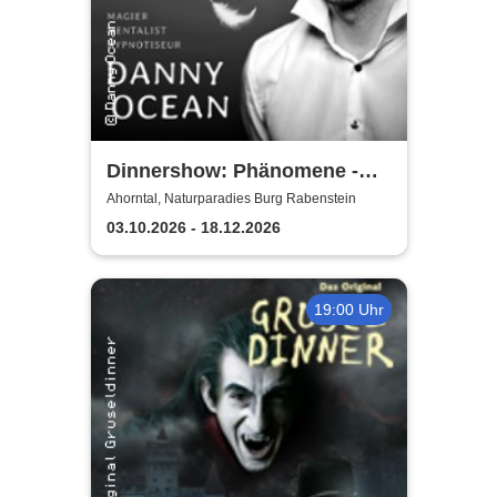
Dinnershow: Phänomene -
Danny Ocean
Ahorntal, Naturparadies Burg Rabenstein
03.10.2026 - 18.12.2026
19:00 Uhr