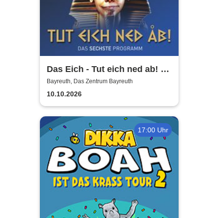
Das Eich - Tut eich ned ab! -
Stefan Eichner | Musik-
Bayreuth, Das Zentrum Bayreuth
Kabarett, Komik und mehr
10.10.2026
17:00 Uhr