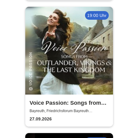
19:00 Uhr
Voice Passion: Songs from
Outlander, Vikings & The Last
Bayreuth, Friedrichsforum Bayreuth
(Balkonsaal)
Kingdom
27.09.2026