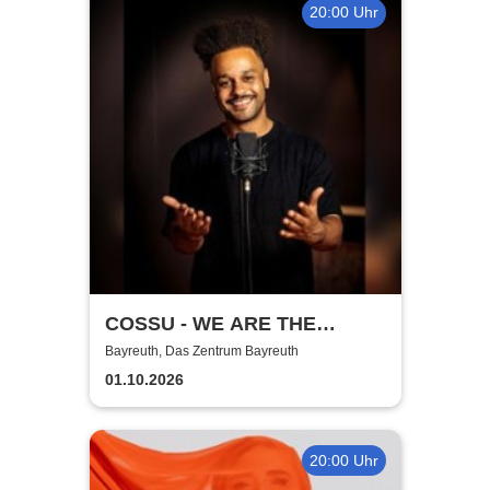
20:00 Uhr
COSSU - WE ARE THE
GERMANS - Stand-Up
Bayreuth, Das Zentrum Bayreuth
Comedy
01.10.2026
20:00 Uhr