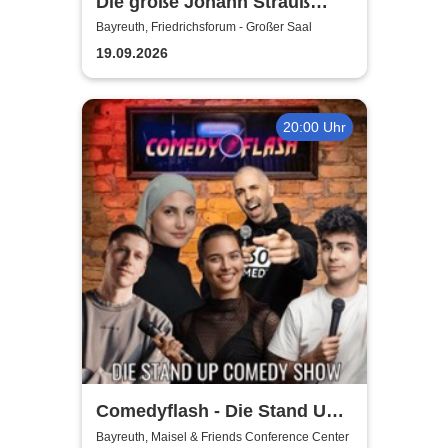
Die große Johann Strauß
Gala - unsterbliche Arien &
Bayreuth, Friedrichsforum - Großer Saal
Duette der Strauß Familie
19.09.2026
20:00 Uhr
Comedyflash - Die Stand Up
Comedy Show
Bayreuth, Maisel & Friends Conference Center