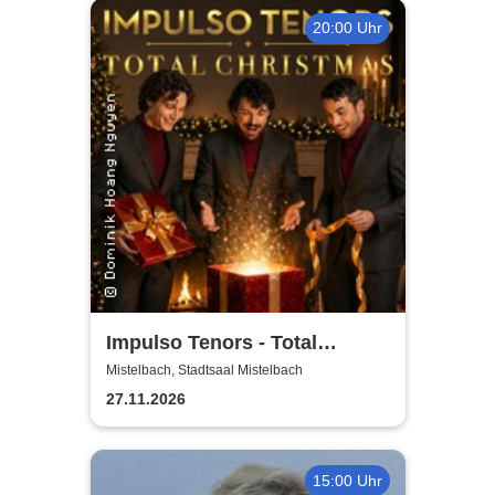
20:00 Uhr
Impulso Tenors - Total
Christmas
Mistelbach, Stadtsaal Mistelbach
27.11.2026
15:00 Uhr