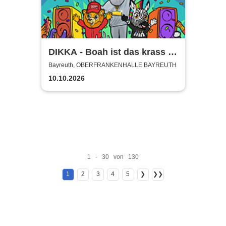
DIKKA - Boah ist das krass -
Tour 2026
Bayreuth, OBERFRANKENHALLE BAYREUTH
10.10.2026
1 - 30 von 130
1
2
3
4
5
❯
❯❯