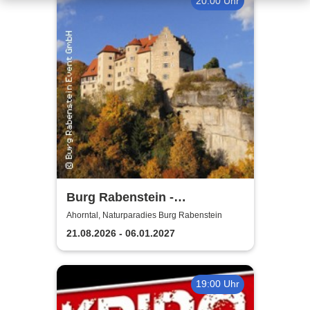
20:00 Uhr
Burg Rabenstein -
Burgkonzerte
Ahorntal, Naturparadies Burg Rabenstein
21.08.2026 - 06.01.2027
19:00 Uhr