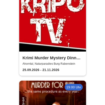
Krimi Murder Mystery Dinner
- Kripo TV
Ahorntal, Naturparadies Burg Rabenstein
25.09.2026 - 21.11.2026
19:00 Uhr