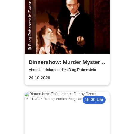
Dinnershow: Murder Mystery
Dinner - Murder for Fun
Ahorntal, Naturparadies Burg Rabenstein
24.10.2026
19:00 Uhr