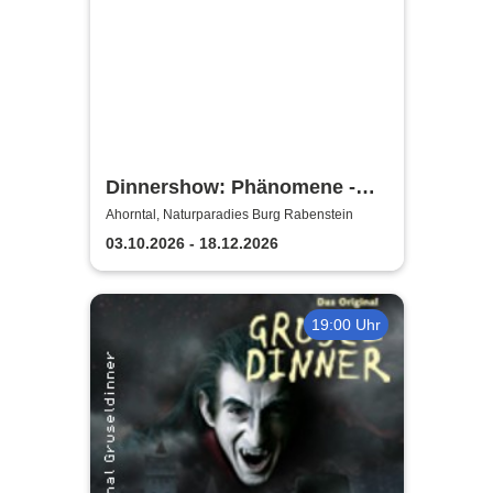
Dinnershow: Phänomene -
Danny Ocean
Ahorntal, Naturparadies Burg Rabenstein
03.10.2026 - 18.12.2026
19:00 Uhr