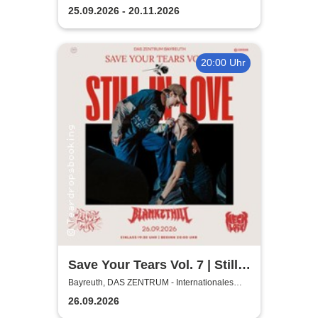
25.09.2026 - 20.11.2026
20:00 Uhr
Save Your Tears Vol. 7 | Still
in Love, Blanket Hill,
Bayreuth, DAS ZENTRUM - Internationales
Jugendkulturzentrum Bayreuth
Necklock, Glass Out
26.09.2026