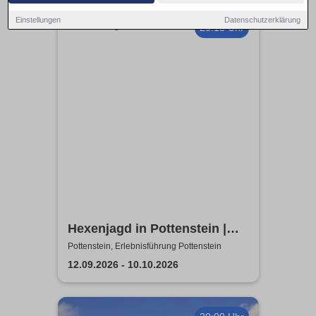
Einstellungen
Datenschutzerklärung
20:15 Uhr
Hexenjagd in Pottenstein |
Die Inszenierung gegen
Pottenstein, Erlebnisführung Pottenstein
Verleumdung & Ausgrenzung
12.09.2026 - 10.10.2026