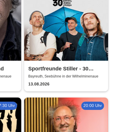
nd
Sportfreunde Stiller - 30
wunderbaren Jahren
inenaue
Bayreuth, Seebühne in der Wilhelminenaue
13.08.2026
7:30 Uhr
20:00 Uhr