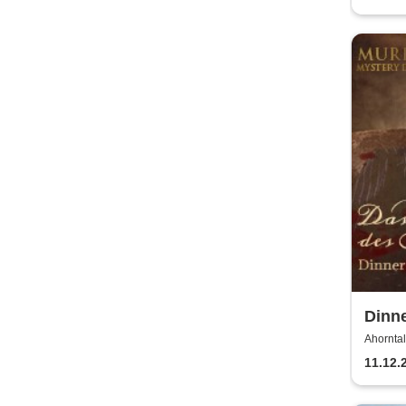
Dinn
Dinn
Ahorntal
11.12.