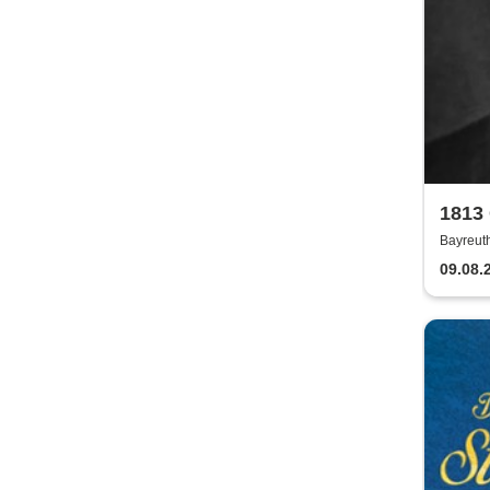
1813
2026
Bayreuth
Festspie
09.08.