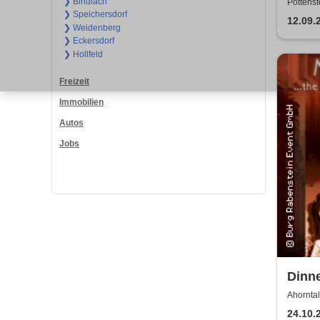
Die I
❯ Bindlach
Pottenst
❯ Speichersdorf
Verl
12.09.
❯ Weidenberg
❯ Eckersdorf
❯ Hollfeld
Freizeit
Immobilien
Autos
Jobs
Dinn
Dinne
Ahorntal
24.10.