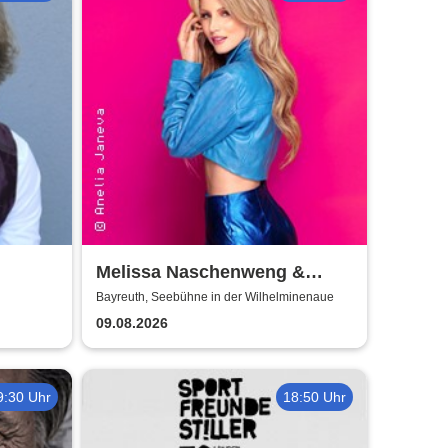
Melissa Naschenweng &
Band - LIVE
Bayreuth, Seebühne in der Wilhelminenaue
09.08.2026
9:30 Uhr
18:50 Uhr