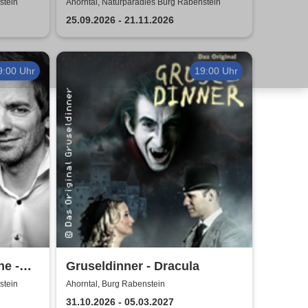
- Kripo TV
stein
Ahorntal, Naturparadies Burg Rabenstein
25.09.2026 - 21.11.2026
9:00 Uhr
19:00 Uhr
e -
Gruseldinner - Dracula
stein
Ahorntal, Burg Rabenstein
31.10.2026 - 05.03.2027