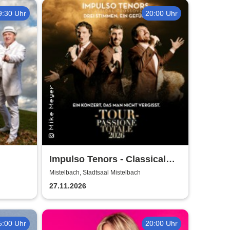
9:30 Uhr
20:00 Uhr
Impulso Tenors - Classical
Crossover
Mistelbach, Stadtsaal Mistelbach
27.11.2026
5:00 Uhr
20:00 Uhr