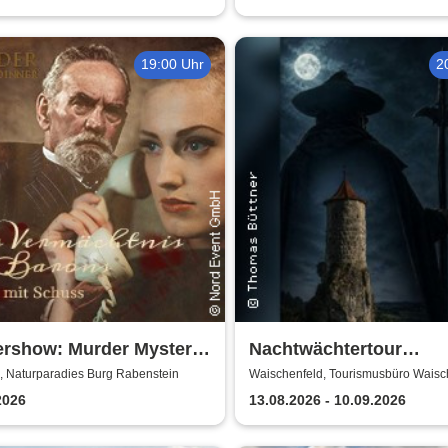
19:00 Uhr
2
ershow: Murder Mystery
Nachtwächtertour
er
Waischenfeld
, Naturparadies Burg Rabenstein
Waischenfeld, Tourismusbüro Waisc
2026
13.08.2026 - 10.09.2026