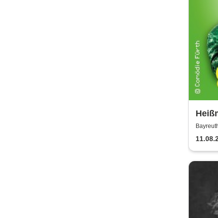
Heiß
Lustb
Bayreut
11.08.