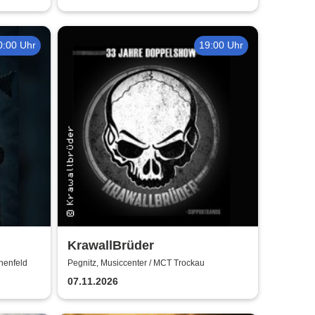
0:00 Uhr
19:00 Uhr
KrawallBrüder
henfeld
Pegnitz, Musiccenter / MCT Trockau
07.11.2026