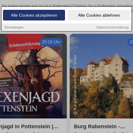
Sie wollen wissen was los ist in Pottenstein? Erleben Sie in Pottenstein vielseit
Theateraufführungen oder aufregende Veranstaltungen in Pottenstein –
Alle Cookies akzeptieren
Alle Cookies ablehnen
Einstellungen
Datenschutzerklärung
20:15 Uhr
2
jagd in Pottenstein |
Burg Rabenstein -