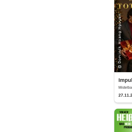
Impul
Chri
Mistelba
27.11.