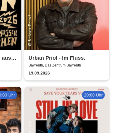
 aus!
Urban Priol - Im Fluss.
ur
Bayreuth, Das Zentrum Bayreuth
19.09.2026
0:00 Uhr
20:00 Uhr