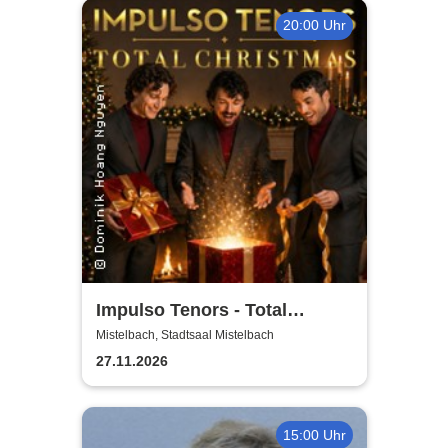
20:00 Uhr
Impulso Tenors - Total
Christmas
Mistelbach, Stadtsaal Mistelbach
27.11.2026
15:00 Uhr