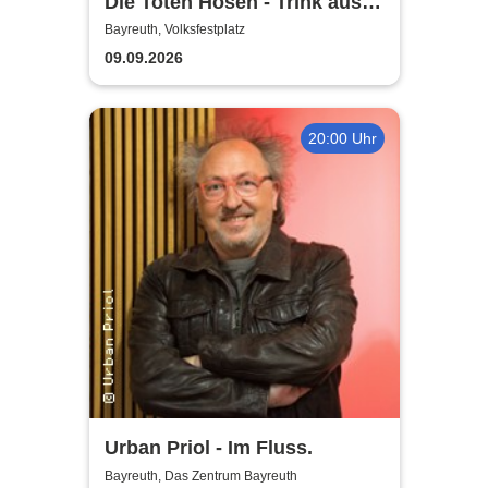
Die Toten Hosen - Trink aus!
Wir müssen gehen - Tour
Bayreuth, Volksfestplatz
2026
09.09.2026
20:00 Uhr
Urban Priol - Im Fluss.
Bayreuth, Das Zentrum Bayreuth