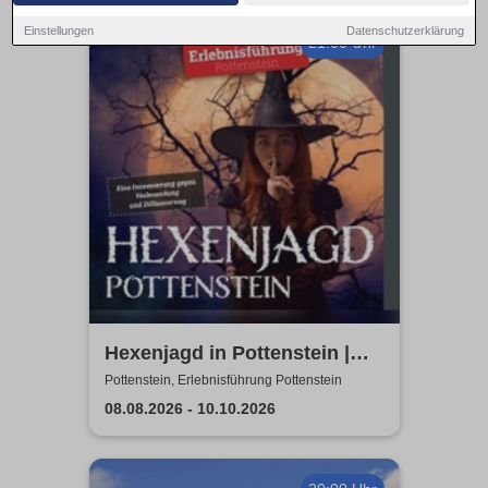
Einstellungen
Datenschutzerklärung
21:00 Uhr
Hexenjagd in Pottenstein |
Die Inszenierung gegen
Pottenstein, Erlebnisführung Pottenstein
Verleumdung & Ausgrenzung
08.08.2026 - 10.10.2026