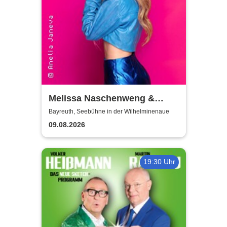
Melissa Naschenweng &
Band - LIVE
Bayreuth, Seebühne in der Wilhelminenaue
09.08.2026
19:30 Uhr