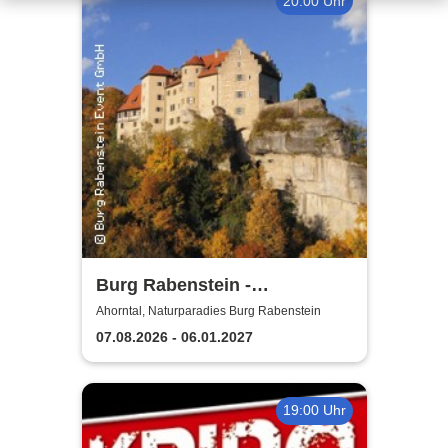
20:00 Uhr
Burg Rabenstein -
Burgkonzerte
Ahorntal, Naturparadies Burg Rabenstein
07.08.2026 - 06.01.2027
19:00 Uhr