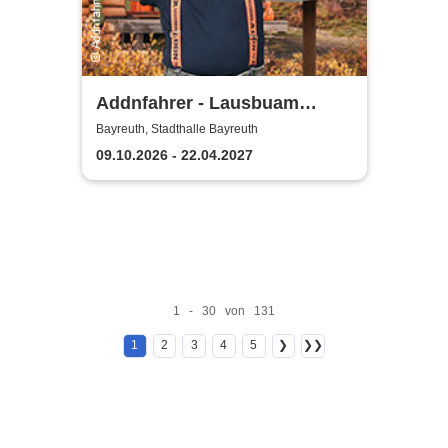
Addnfahrer - Lausbuam
Gschicht'n
Bayreuth, Stadthalle Bayreuth
09.10.2026 - 22.04.2027
1 - 30 von 131
1
2
3
4
5
❯
❯❯