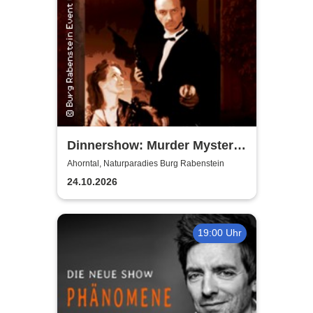
Dinnershow: Murder Mystery
Dinner - Murder for Fun
Ahorntal, Naturparadies Burg Rabenstein
24.10.2026
19:00 Uhr