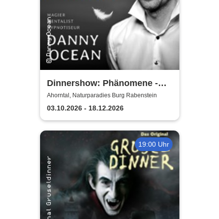
Dinnershow: Phänomene -
Danny Ocean
Ahorntal, Naturparadies Burg Rabenstein
03.10.2026 - 18.12.2026
19:00 Uhr