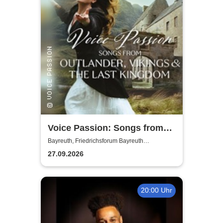
Voice Passion: Songs from
Outlander, Vikings & The Last
Bayreuth, Friedrichsforum Bayreuth
(Balkonsaal)
Kingdom
27.09.2026
20:00 Uhr