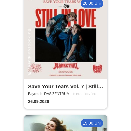
20:00 Uhr
Save Your Tears Vol. 7 | Still
in Love, Blanket Hill,
Bayreuth, DAS ZENTRUM - Internationales
Jugendkulturzentrum Bayreuth
Necklock, Glass Out
26.09.2026
19:00 Uhr