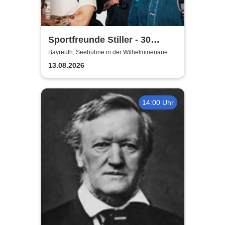
Sportfreunde Stiller - 30
wunderbaren Jahren
Bayreuth, Seebühne in der Wilhelminenaue
13.08.2026
14:00 Uhr