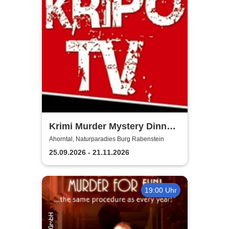
Krimi Murder Mystery Dinner
- Kripo TV
Ahorntal, Naturparadies Burg Rabenstein
25.09.2026 - 21.11.2026
19:00 Uhr