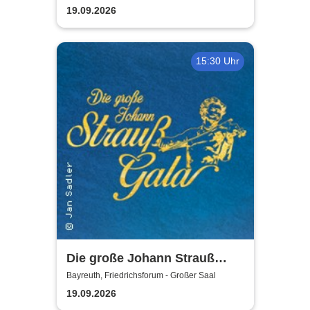
19.09.2026
15:30 Uhr
Die große Johann Strauß
Gala - unsterbliche Arien &
Bayreuth, Friedrichsforum - Großer Saal
Duette der Strauß Familie
19.09.2026