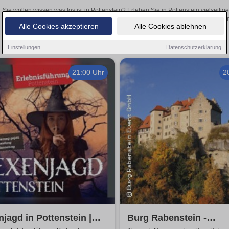
Sie wollen wissen was los ist in Pottenstein? Erleben Sie in Pottenstein vielseit
Theateraufführungen oder aufregende Veranstaltungen in Pottenstein –
Alle Cookies akzeptieren
Alle Cookies ablehnen
Einstellungen
Datenschutzerklärung
21:00 Uhr
2
jagd in Pottenstein |
Burg Rabenstein -