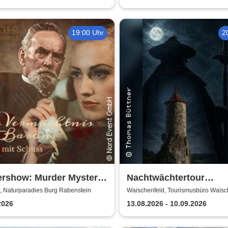
19:00 Uhr
2
ershow: Murder Mystery
Nachtwächtertour
er
Waischenfeld
, Naturparadies Burg Rabenstein
Waischenfeld, Tourismusbüro Waisc
2026
13.08.2026 - 10.09.2026