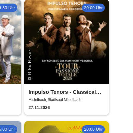
9:30 Uhr
20:00 Uhr
Impulso Tenors - Classical
Crossover
Mistelbach, Stadtsaal Mistelbach
27.11.2026
5:00 Uhr
20:00 Uhr