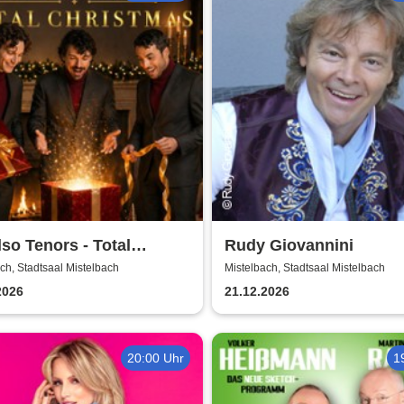
so Tenors - Total
Rudy Giovannini
stmas
ch, Stadtsaal Mistelbach
Mistelbach, Stadtsaal Mistelbach
2026
21.12.2026
20:00 Uhr
1