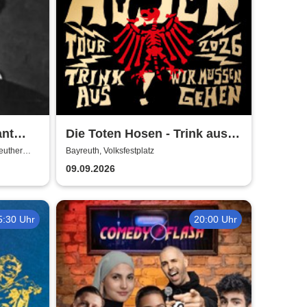
ant
Die Toten Hosen - Trink aus!
Wir müssen gehen - Tour
euther
Bayreuth, Volksfestplatz
2026
09.09.2026
5:30 Uhr
20:00 Uhr