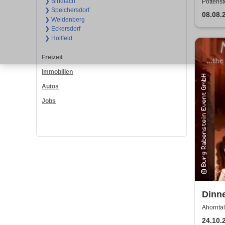
Die I
❯ Bindlach
Pottenst
❯ Speichersdorf
Verl
08.08.
❯ Weidenberg
❯ Eckersdorf
❯ Hollfeld
Freizeit
Immobilien
Autos
Jobs
Dinn
Dinne
Ahorntal
24.10.