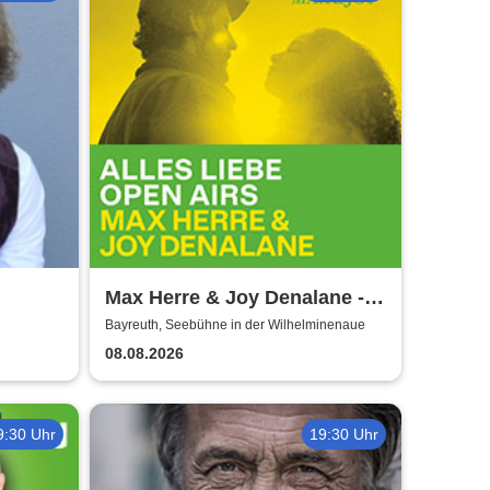
Max Herre & Joy Denalane -
Alles Liebe Open Airs '26
Bayreuth, Seebühne in der Wilhelminenaue
08.08.2026
9:30 Uhr
19:30 Uhr