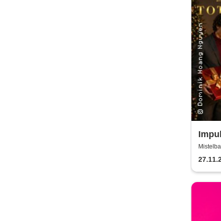
Impul
Chri
Mistelba
27.11.