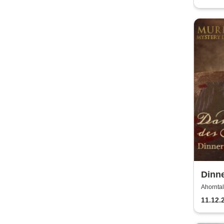
Dinn
Dinn
Ahorntal
11.12.