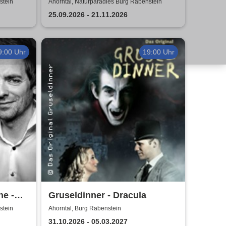
- Kripo TV
stein
Ahorntal, Naturparadies Burg Rabenstein
25.09.2026 - 21.11.2026
9:00 Uhr
19:00 Uhr
e -
Gruseldinner - Dracula
stein
Ahorntal, Burg Rabenstein
31.10.2026 - 05.03.2027