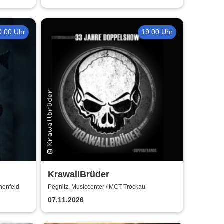
0:00 Uhr
19:00 Uhr
KrawallBrüder
henfeld
Pegnitz, Musiccenter / MCT Trockau
07.11.2026