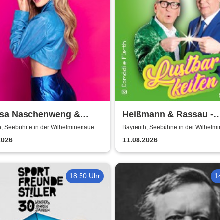
ssa Naschenweng &
Heißmann & Rassau -
- LIVE
Lustbarkeiten
h, Seebühne in der Wilhelminenaue
Bayreuth, Seebühne in der Wilhelm
2026
11.08.2026
18:50 Uhr
1