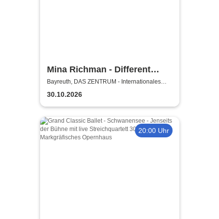
Mina Richman - Different
Flavours Of Being Happy
Bayreuth, DAS ZENTRUM - Internationales
Jugendkulturzentrum Bayreuth
Tour
30.10.2026
20:00 Uhr