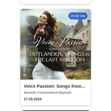
19:00 Uhr
Voice Passion: Songs from
Outlander, Vikings & The Last
Bayreuth, Friedrichsforum Bayreuth
(Balkonsaal)
Kingdom
27.09.2026