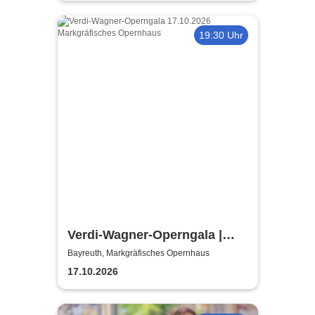
19:30 Uhr
Verdi-Wagner-Operngala |
Thüringen Philharmonie
Bayreuth, Markgräfisches Opernhaus
Gotha-Eisenach
17.10.2026