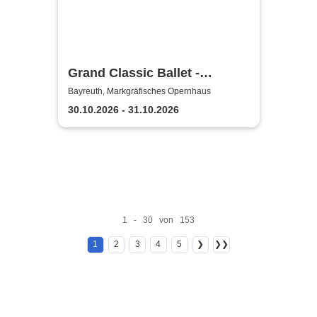
Grand Classic Ballet -
Schwanensee - Jenseits der
Bayreuth, Markgräfisches Opernhaus
Bühne mit live Streichquartett
30.10.2026 - 31.10.2026
1 - 30 von 153
1
2
3
4
5
❯
❯❯