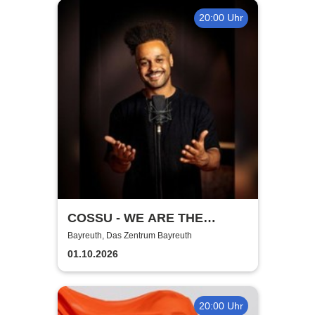
20:00 Uhr
COSSU - WE ARE THE
GERMANS - Stand-Up
Bayreuth, Das Zentrum Bayreuth
Comedy
01.10.2026
20:00 Uhr