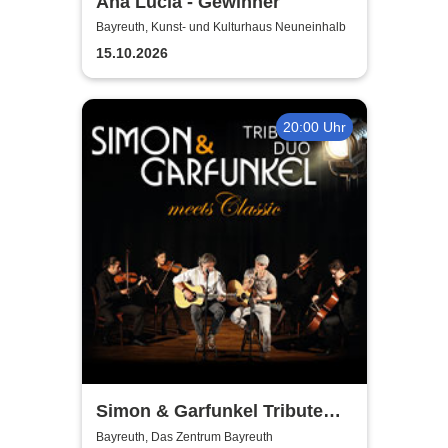
Ana Lucía - Gewinner
Bayreuth, Kunst- und Kulturhaus Neuneinhalb
15.10.2026
20:00 Uhr
Simon & Garfunkel Tribute
meets Classic - Duo
Bayreuth, Das Zentrum Bayreuth