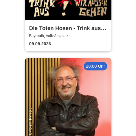
Die Toten Hosen - Trink aus!
Wir müssen gehen - Tour
Bayreuth, Volksfestplatz
2026
09.09.2026
20:00 Uhr