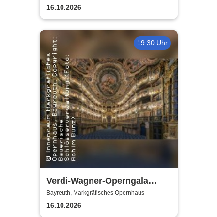
Graceland
16.10.2026
19:30 Uhr
Verdi-Wagner-Operngala
(Zusatzkonzert) - präsentiert
Bayreuth, Markgräfisches Opernhaus
von Opera Classica Europa
16.10.2026