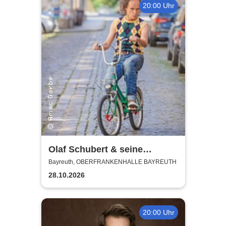
20:00 Uhr
Olaf Schubert & seine
Freunde - Jetzt oder now!
Bayreuth, OBERFRANKENHALLE BAYREUTH
28.10.2026
20:00 Uhr