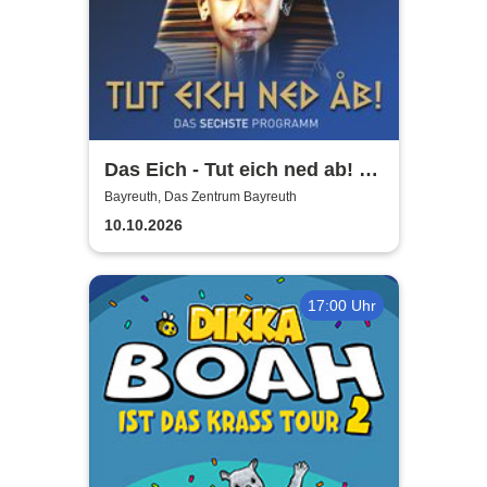
Das Eich - Tut eich ned ab! -
Stefan Eichner | Musik-
Bayreuth, Das Zentrum Bayreuth
Kabarett, Komik und mehr
10.10.2026
17:00 Uhr