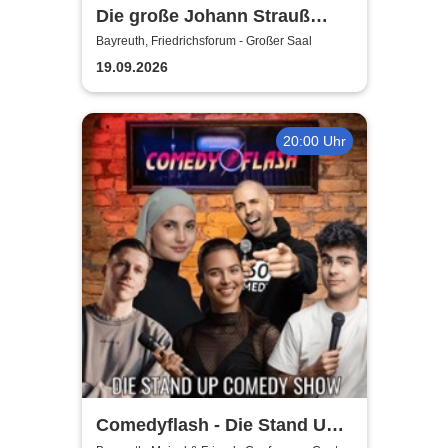
Die große Johann Strauß
Gala - unsterbliche Arien &
Bayreuth, Friedrichsforum - Großer Saal
Duette der Strauß Familie
19.09.2026
20:00 Uhr
Comedyflash - Die Stand Up