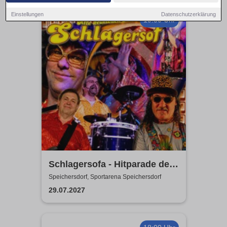
Einstellungen
Datenschutzerklärung
19:30 Uhr
Schlagersofa - Hitparade der
Herzen
Speichersdorf, Sportarena Speichersdorf
29.07.2027