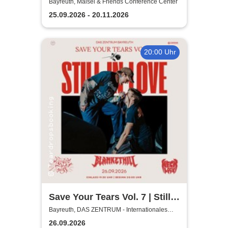
Comedy Show
Bayreuth, Maisel & Friends Conference Center
25.09.2026 - 20.11.2026
20:00 Uhr
Save Your Tears Vol. 7 | Still
in Love, Blanket Hill,
Bayreuth, DAS ZENTRUM - Internationales
Jugendkulturzentrum Bayreuth
Necklock, Glass Out
26.09.2026