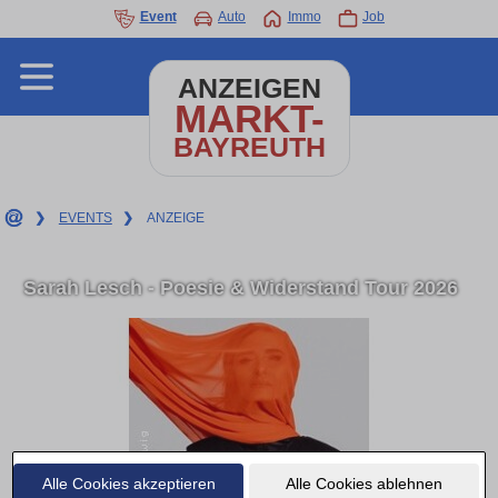
Event
Auto
Immo
Job
ANZEIGEN
MARKT-
BAYREUTH
❯
EVENTS
❯
ANZEIGE
Sarah Lesch - Poesie & Widerstand Tour 2026
Alle Cookies akzeptieren
Alle Cookies ablehnen