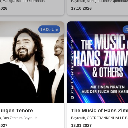
tzkonzert) - präsentiert
Thüringen Philharmoni
h, Markgräfisches Opernhaus
Bayreuth, Markgräfisches Opernhau
Opera Classica Europa
Gotha-Eisenach
2026
17.10.2026
19:00 Uhr
2
Jungen Tenöre
The Music of Hans Zi
Others - A Celebration 
h, Das Zentrum Bayreuth
Bayreuth, OBERFRANKENHALLE 
Music
2027
13.01.2027