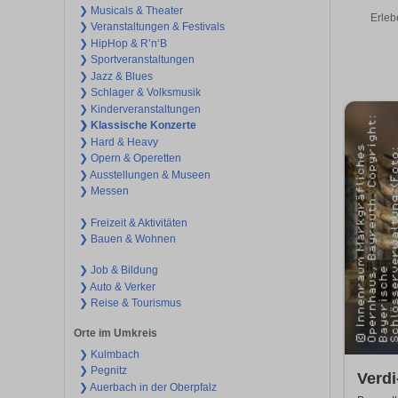
❯ Musicals & Theater
Erleb
❯ Veranstaltungen & Festivals
❯ HipHop & R’n‘B
❯ Sportveranstaltungen
❯ Jazz & Blues
❯ Schlager & Volksmusik
❯ Kinderveranstaltungen
❯ Klassische Konzerte
❯ Hard & Heavy
❯ Opern & Operetten
❯ Ausstellungen & Museen
❯ Messen
❯ Freizeit & Aktivitäten
❯ Bauen & Wohnen
❯ Job & Bildung
❯ Auto & Verker
❯ Reise & Tourismus
Orte im Umkreis
❯ Kulmbach
❯ Pegnitz
Verd
❯ Auerbach in der Oberpfalz