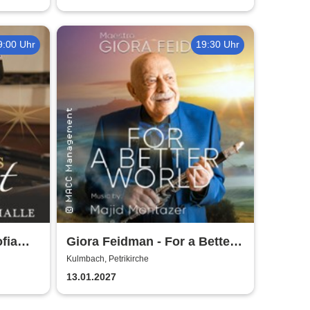
9:00 Uhr
19:30 Uhr
fia
Giora Feidman - For a Better
iagioni
World
Kulmbach, Petrikirche
13.01.2027