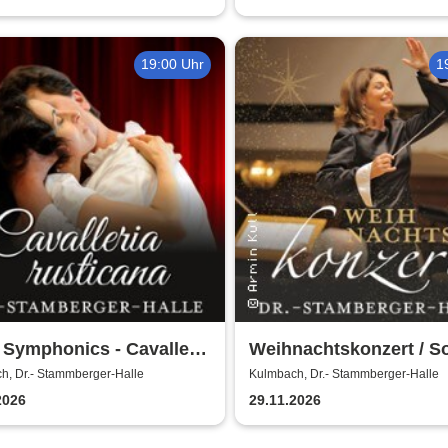
19:00 Uhr
1
 Symphonics - Cavalleria
Weihnachtskonzert / So
cana | Ljubka Biagioni
Symphonics / Ljubka B
h, Dr.- Stammberger-Halle
Kulmbach, Dr.- Stammberger-Halle
uttenberg
zu Guttenberg
2026
29.11.2026