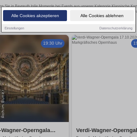
en Sie in Bayreuth tolle Momente bei Events aus unserer Kategorie Klassische Konz
Tickets über den Online-Kartenverkauf u
Alle Cookies akzeptieren
Alle Cookies ablehnen
Einstellungen
Datenschutzerklärung
19:30 Uhr
1
i-Wagner-Operngala
Verdi-Wagner-Operngal