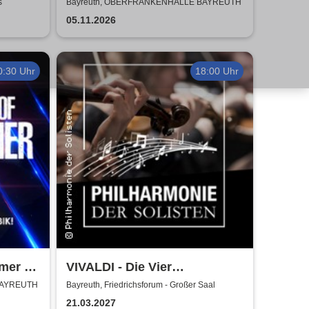
e
Orchester - Hummel
s
Bayreuth, OBERFRANKENHALLE BAYREUTH
streicheln
05.11.2026
0:30 Uhr
18:00 Uhr
mmer &
VIVALDI - Die Vier
of Film
Jahreszeiten | Philharmonie
BAYREUTH
Bayreuth, Friedrichsforum - Großer Saal
der Solisten | Vladik Otaryan
21.03.2027