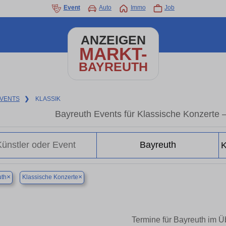
Event
Auto
Immo
Job
ANZEIGEN
MARKT-
BAYREUTH
VENTS
❯
KLASSIK
Bayreuth Events für Klassische Konzerte 
×
×
uth
Klassische Konzerte
Termine für Bayreuth im Ü