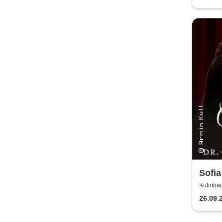
Sofia
Rusti
Kulmbac
zu G
26.09.