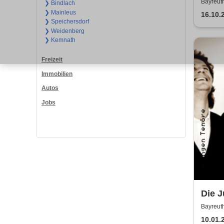
(Zusa
Bayreut
❯ Bindlach
❯ Mainleus
von 
16.10.
❯ Speichersdorf
❯ Weidenberg
❯ Kemnath
Freizeit
Immobilien
Autos
Jobs
Die 
Bayreut
10.01.