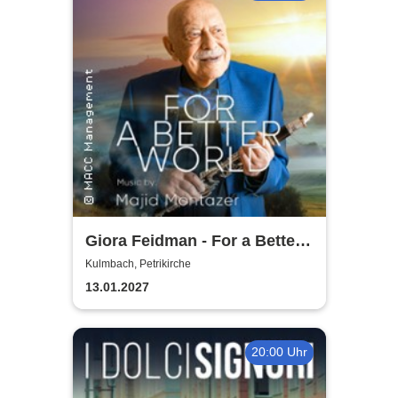
Giora Feidman - For a Better
World
Kulmbach, Petrikirche
13.01.2027
20:00 Uhr