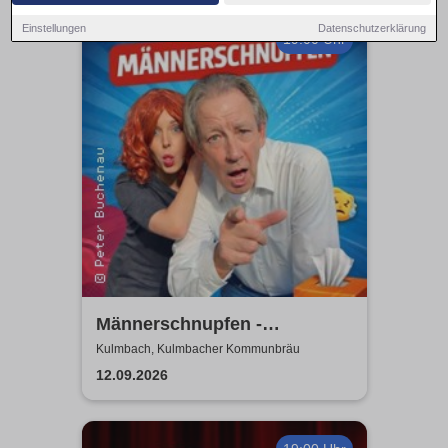
Einstellungen
Datenschutzerklärung
19:00 Uhr
Männerschnupfen -
Buchenau Comedy Tour
Kulmbach, Kulmbacher Kommunbräu
12.09.2026