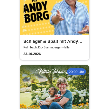
Schlager & Spaß mit Andy
Borg und Gästen
Kulmbach, Dr.- Stammberger-Halle
23.10.2026
20:00 Uhr