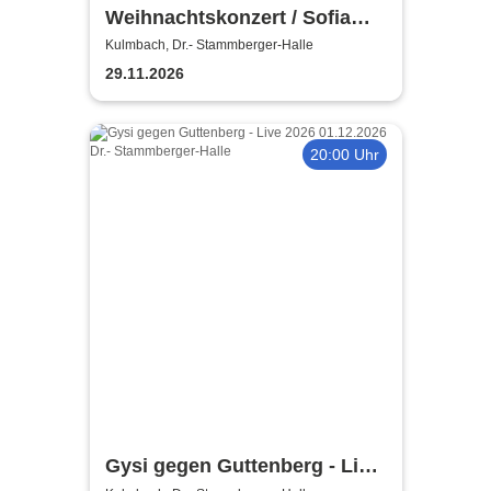
Weihnachtskonzert / Sofia
Symphonics / Ljubka Biagioni
Kulmbach, Dr.- Stammberger-Halle
zu Guttenberg
29.11.2026
20:00 Uhr
Gysi gegen Guttenberg - Live