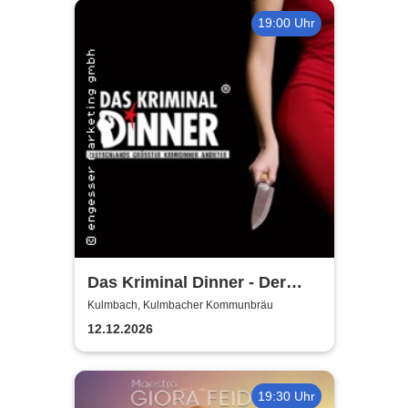
19:00 Uhr
Das Kriminal Dinner - Der
letzte Joint der Marie Juana
Kulmbach, Kulmbacher Kommunbräu
12.12.2026
19:30 Uhr