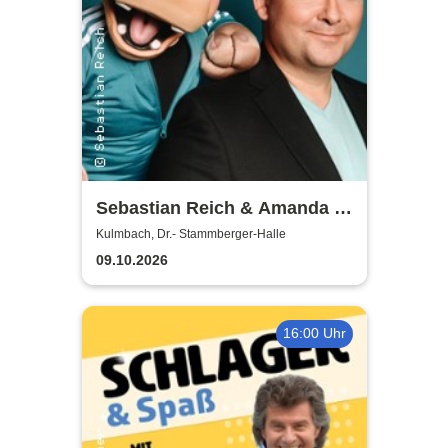
Sebastian Reich & Amanda -
Purer Zufall
Kulmbach, Dr.- Stammberger-Halle
09.10.2026
16:00 Uhr