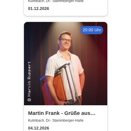
2026
Kulmbach, Dr.- Stammberger-Halle
01.12.2026
20:00 Uhr
Martin Frank - Grüße aus
Allegro Süd
Kulmbach, Dr.- Stammberger-Halle
04.12.2026