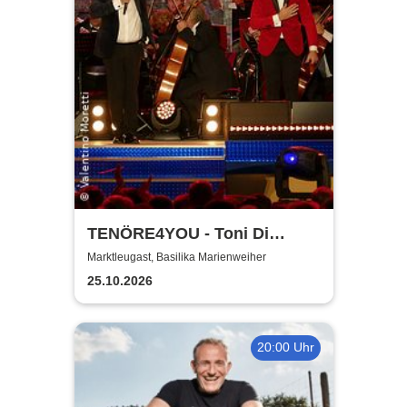
TENÖRE4YOU - Toni Di
Napoli & Pietro Pato
Marktleugast, Basilika Marienweiher
25.10.2026
20:00 Uhr