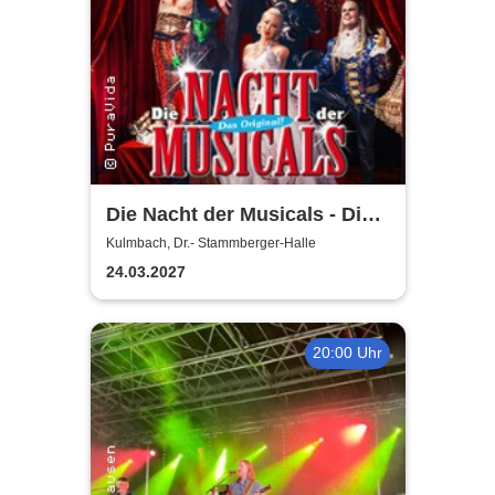
Die Nacht der Musicals - Die
erfolgreichste Musicalgala
Kulmbach, Dr.- Stammberger-Halle
aller Zeiten
24.03.2027
20:00 Uhr