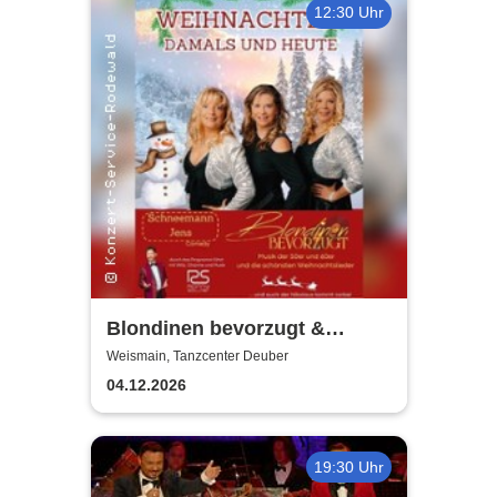
12:30 Uhr
Blondinen bevorzugt &
Ronny Söllner | Weihnachten
Weismain, Tanzcenter Deuber
damals und heute
04.12.2026
19:30 Uhr