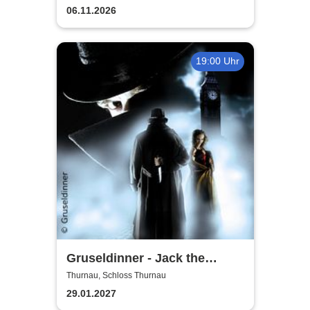
06.11.2026
19:00 Uhr
Gruseldinner - Jack the
Ripper
Thurnau, Schloss Thurnau
29.01.2027