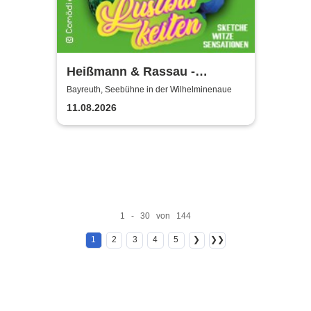
Heißmann & Rassau -
Lustbarkeiten
Bayreuth, Seebühne in der Wilhelminenaue
11.08.2026
1 - 30 von 144
1
2
3
4
5
❯
❯❯