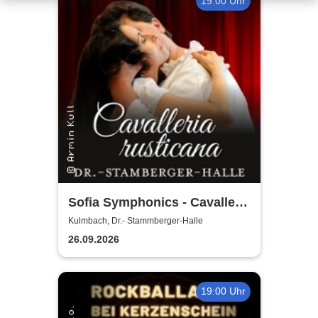
19:00 Uhr
Sofia Symphonics - Cavalleria
Rusticana | Ljubka Biagioni
Kulmbach, Dr.- Stammberger-Halle
zu Guttenberg
26.09.2026
19:00 Uhr