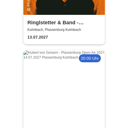
Ringlstetter & Band -
Bellavista Tour 2027
Kulmbach, Plassenburg Kulmbach
13.07.2027
20:00 Uhr