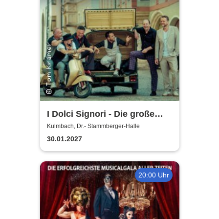
I Dolci Signori - Die große
Nacht der italienischen
Kulmbach, Dr.- Stammberger-Halle
Welthits
30.01.2027
20:00 Uhr