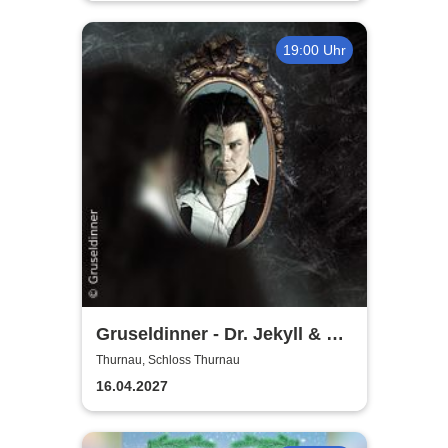
19:00 Uhr
Gruseldinner - Dr. Jekyll & Mr.
Hyde
Thurnau, Schloss Thurnau
16.04.2027