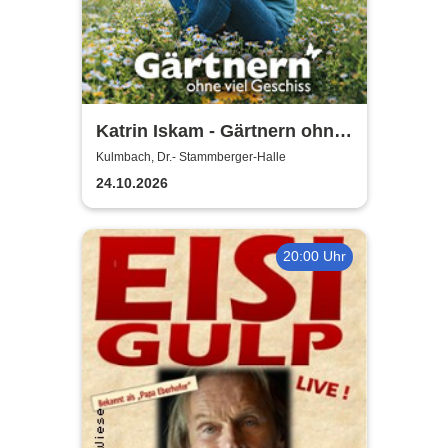
Katrin Iskam - Gärtnern ohne
viel Geschiss
Kulmbach, Dr.- Stammberger-Halle
24.10.2026
20:00 Uhr