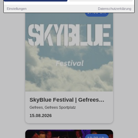
Einstellungen
Datenschutzerklärung
17:00 Uhr
SkyBlue Festival | Gefrees
Sportplatz
Gefrees, Gefrees Sportplatz
15.08.2026