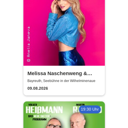
Melissa Naschenweng &
Band - LIVE
Bayreuth, Seebühne in der Wilhelminenaue
09.08.2026
19:30 Uhr