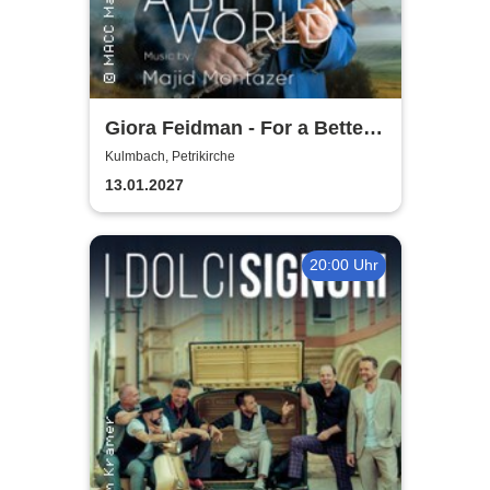
Giora Feidman - For a Better
World
Kulmbach, Petrikirche
13.01.2027
20:00 Uhr