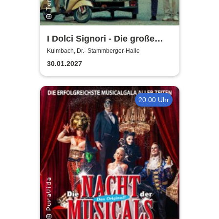
I Dolci Signori - Die große
Nacht der italienischen
Kulmbach, Dr.- Stammberger-Halle
Welthits
30.01.2027
20:00 Uhr