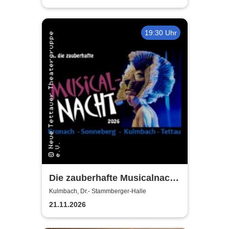
19:30 Uhr
Die zauberhafte Musicalnacht
- Neue Tettauer
Kulmbach, Dr.- Stammberger-Halle
Theatergruppe
21.11.2026