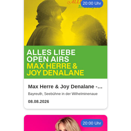
20:00 Uhr
Max Herre & Joy Denalane -
Alles Liebe Open Airs '26
Bayreuth, Seebühne in der Wilhelminenaue
08.08.2026
20:00 Uhr