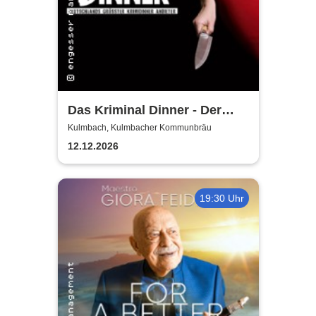
Das Kriminal Dinner - Der
letzte Joint der Marie Juana
Kulmbach, Kulmbacher Kommunbräu
12.12.2026
19:30 Uhr