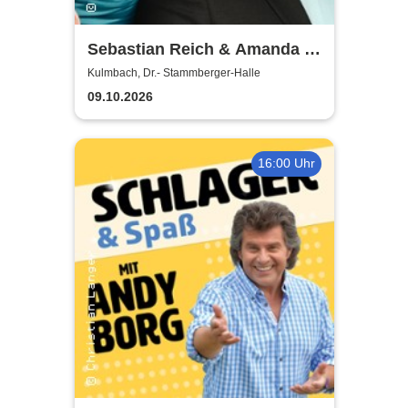
Sebastian Reich & Amanda -
Purer Zufall
Kulmbach, Dr.- Stammberger-Halle
09.10.2026
16:00 Uhr