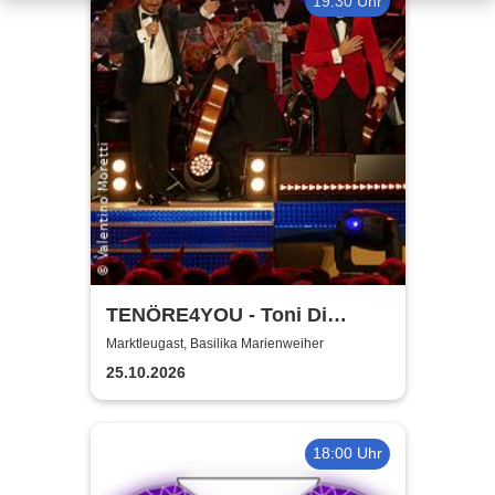
19:30 Uhr
TENÖRE4YOU - Toni Di
Napoli & Pietro Pato
Marktleugast, Basilika Marienweiher
25.10.2026
18:00 Uhr