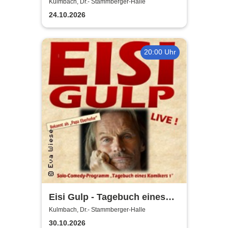
viel Geschiss
Kulmbach, Dr.- Stammberger-Halle
24.10.2026
20:00 Uhr
Eisi Gulp - Tagebuch eines
Komikers 1
Kulmbach, Dr.- Stammberger-Halle
30.10.2026