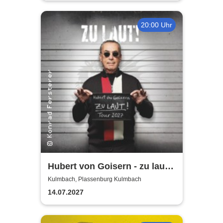
20:00 Uhr
Hubert von Goisern - zu laut!
Tour 2027
Kulmbach, Plassenburg Kulmbach
14.07.2027