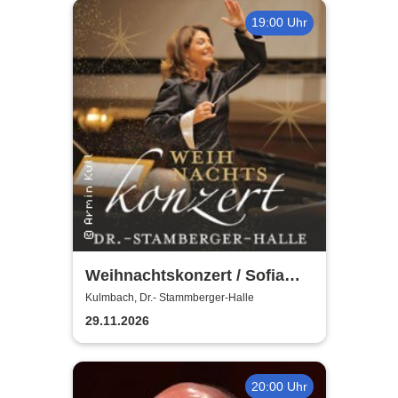
19:00 Uhr
Weihnachtskonzert / Sofia
Symphonics / Ljubka Biagioni
Kulmbach, Dr.- Stammberger-Halle
zu Guttenberg
29.11.2026
20:00 Uhr