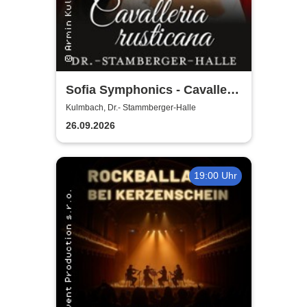
Sofia Symphonics - Cavalleria
Rusticana | Ljubka Biagioni
Kulmbach, Dr.- Stammberger-Halle
zu Guttenberg
26.09.2026
19:00 Uhr