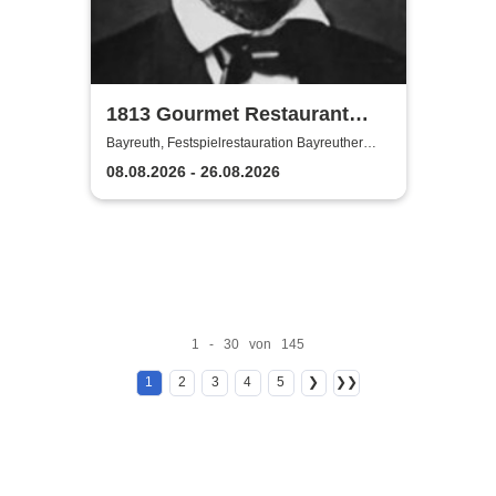
1813 Gourmet Restaurant
2026
Bayreuth, Festspielrestauration Bayreuther
Festspiele
08.08.2026 - 26.08.2026
1 - 30 von 145
1
2
3
4
5
❯
❯❯