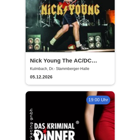
Nick Young The AC/DC
Master-Band
Kulmbach, Dr.- Stammberger-Halle
05.12.2026
19:00 Uhr