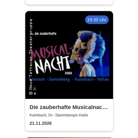
19:30 Uhr
Die zauberhafte Musicalnacht
- Neue Tettauer
Kulmbach, Dr.- Stammberger-Halle
Theatergruppe
21.11.2026