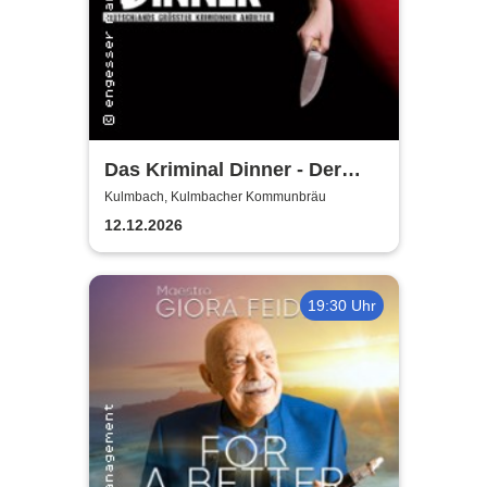
Das Kriminal Dinner - Der
letzte Joint der Marie Juana
Kulmbach, Kulmbacher Kommunbräu
12.12.2026
19:30 Uhr