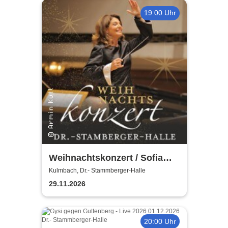
19:00 Uhr
Weihnachtskonzert / Sofia
Symphonics / Ljubka Biagioni
Kulmbach, Dr.- Stammberger-Halle
zu Guttenberg
29.11.2026
20:00 Uhr