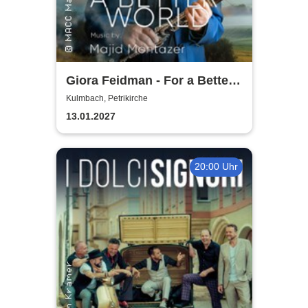
Giora Feidman - For a Better
World
Kulmbach, Petrikirche
13.01.2027
20:00 Uhr