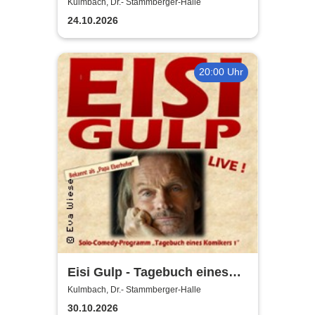
viel Geschiss
Kulmbach, Dr.- Stammberger-Halle
24.10.2026
20:00 Uhr
Eisi Gulp - Tagebuch eines
Komikers 1
Kulmbach, Dr.- Stammberger-Halle
30.10.2026