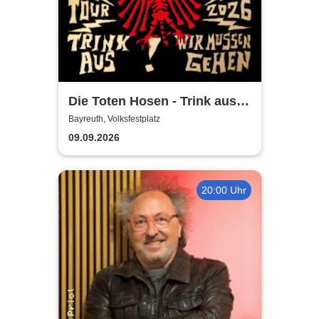
Die Toten Hosen - Trink aus!
Wir müssen gehen - Tour
Bayreuth, Volksfestplatz
2026
09.09.2026
20:00 Uhr