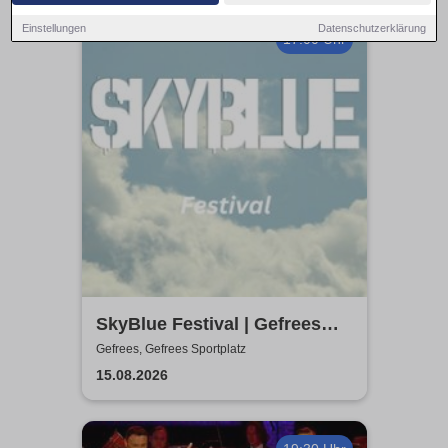
Einstellungen
Datenschutzerklärung
17:00 Uhr
SkyBlue Festival | Gefrees
Sportplatz
Gefrees, Gefrees Sportplatz
15.08.2026