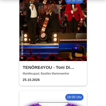
19:30 Uhr
TENÖRE4YOU - Toni Di
Napoli & Pietro Pato
Marktleugast, Basilika Marienweiher
25.10.2026
18:00 Uhr