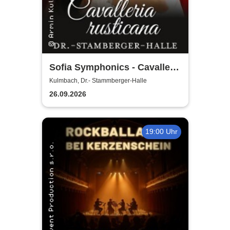
Sofia Symphonics - Cavalleria
Rusticana | Ljubka Biagioni
Kulmbach, Dr.- Stammberger-Halle
zu Guttenberg
26.09.2026
19:00 Uhr