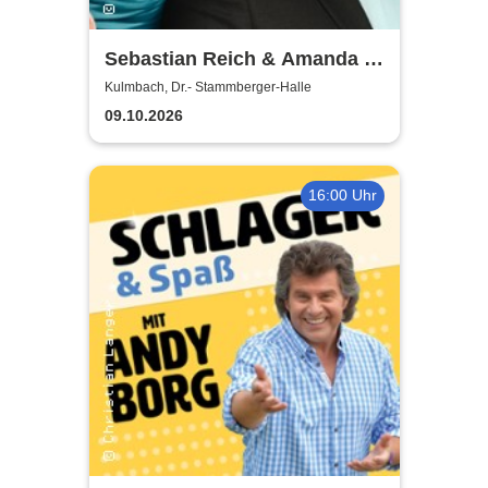
Sebastian Reich & Amanda -
Purer Zufall
Kulmbach, Dr.- Stammberger-Halle
09.10.2026
16:00 Uhr