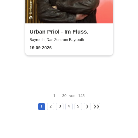
Urban Priol - Im Fluss.
Bayreuth, Das Zentrum Bayreuth
19.09.2026
1 - 30 von 143
1
2
3
4
5
❯
❯❯