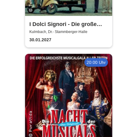
I Dolci Signori - Die große
Nacht der italienischen
Kulmbach, Dr.- Stammberger-Halle
Welthits
30.01.2027
20:00 Uhr