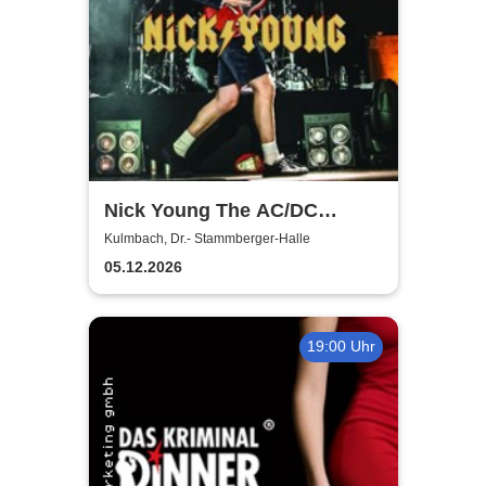
Nick Young The AC/DC
Master-Band
Kulmbach, Dr.- Stammberger-Halle
05.12.2026
19:00 Uhr