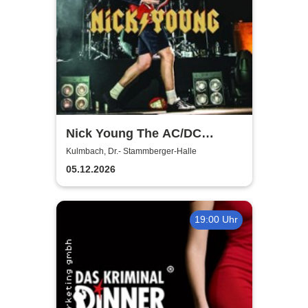
Nick Young The AC/DC
Master-Band
Kulmbach, Dr.- Stammberger-Halle
05.12.2026
19:00 Uhr