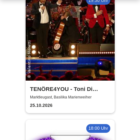
19:30 Uhr
TENÖRE4YOU - Toni Di
Napoli & Pietro Pato
Marktleugast, Basilika Marienweiher
25.10.2026
18:00 Uhr