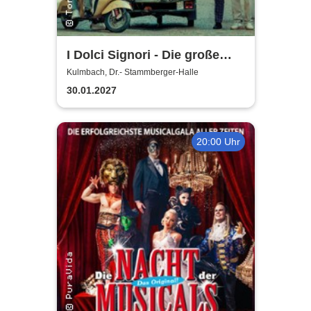
I Dolci Signori - Die große
Nacht der italienischen
Kulmbach, Dr.- Stammberger-Halle
Welthits
30.01.2027
20:00 Uhr