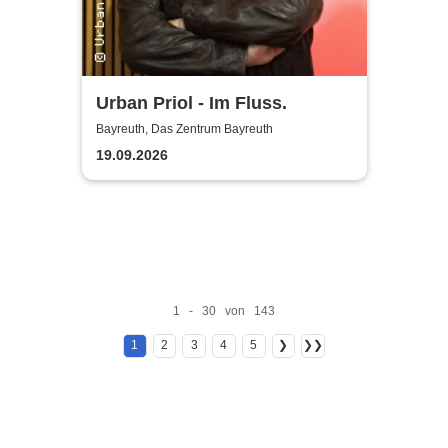
Urban Priol - Im Fluss.
Bayreuth, Das Zentrum Bayreuth
19.09.2026
1 - 30 von 143
1
2
3
4
5
❯
❯❯