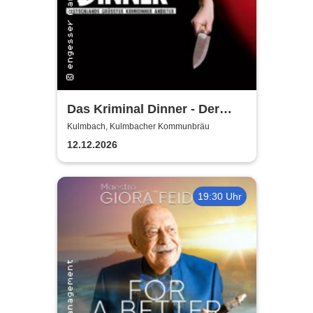
Das Kriminal Dinner - Der
letzte Joint der Marie Juana
Kulmbach, Kulmbacher Kommunbräu
12.12.2026
19:30 Uhr