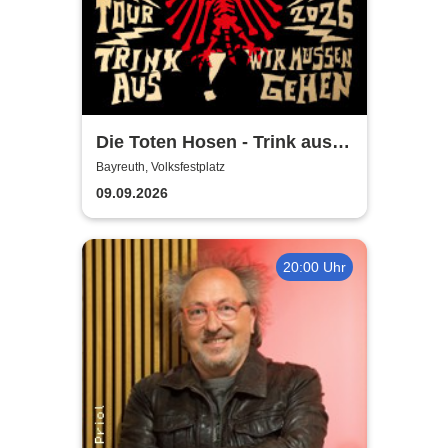
Die Toten Hosen - Trink aus!
Wir müssen gehen - Tour
Bayreuth, Volksfestplatz
2026
09.09.2026
20:00 Uhr