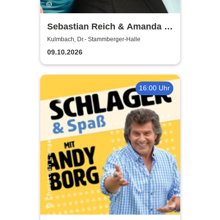
Sebastian Reich & Amanda -
Purer Zufall
Kulmbach, Dr.- Stammberger-Halle
09.10.2026
16:00 Uhr