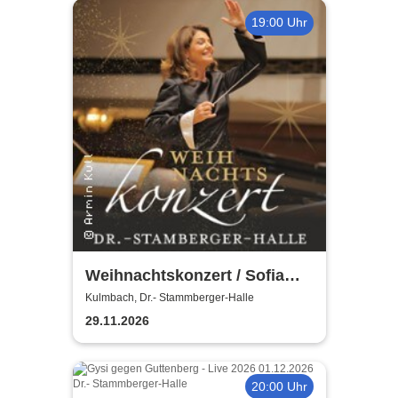
19:00 Uhr
Weihnachtskonzert / Sofia
Symphonics / Ljubka Biagioni
Kulmbach, Dr.- Stammberger-Halle
zu Guttenberg
29.11.2026
20:00 Uhr