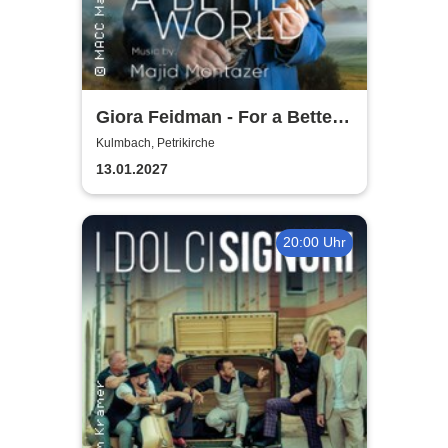
Giora Feidman - For a Better
World
Kulmbach, Petrikirche
13.01.2027
20:00 Uhr