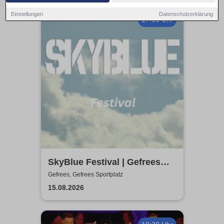
Einstellungen
Datenschutzerklärung
17:00 Uhr
SkyBlue Festival | Gefrees
Sportplatz
Gefrees, Gefrees Sportplatz
15.08.2026