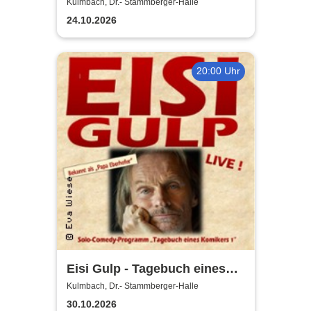
viel Geschiss
Kulmbach, Dr.- Stammberger-Halle
24.10.2026
20:00 Uhr
Eisi Gulp - Tagebuch eines
Komikers 1
Kulmbach, Dr.- Stammberger-Halle
30.10.2026