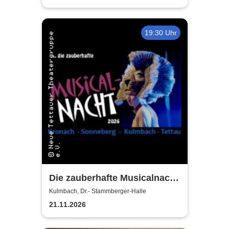
19:30 Uhr
Die zauberhafte Musicalnacht
- Neue Tettauer
Kulmbach, Dr.- Stammberger-Halle
Theatergruppe
21.11.2026