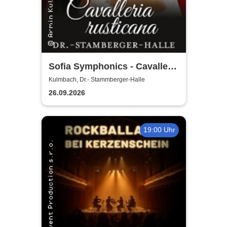
Sofia Symphonics - Cavalleria
Rusticana | Ljubka Biagioni
Kulmbach, Dr.- Stammberger-Halle
zu Guttenberg
26.09.2026
19:00 Uhr