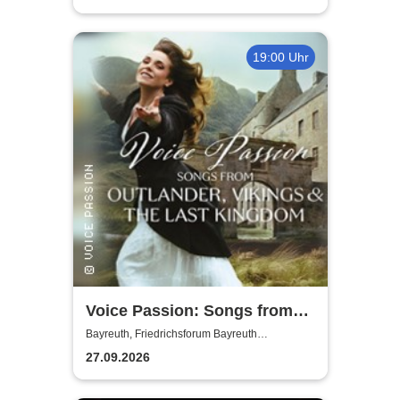
19:00 Uhr
Voice Passion: Songs from
Outlander, Vikings & The Last
Bayreuth, Friedrichsforum Bayreuth
(Balkonsaal)
Kingdom
27.09.2026