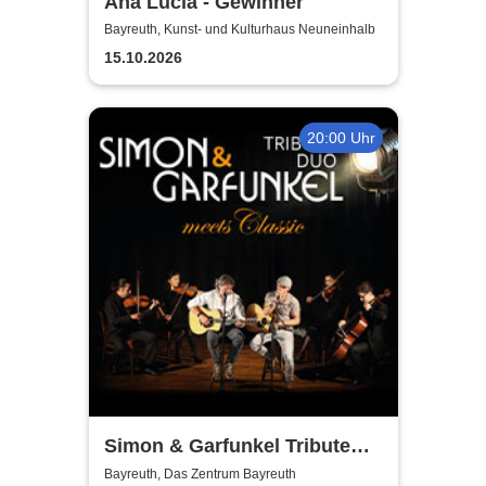
Ana Lucía - Gewinner
Bayreuth, Kunst- und Kulturhaus Neuneinhalb
15.10.2026
20:00 Uhr
Simon & Garfunkel Tribute
meets Classic - Duo
Bayreuth, Das Zentrum Bayreuth