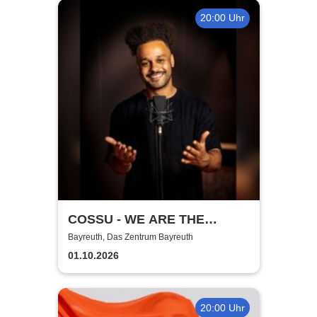
20:00 Uhr
COSSU - WE ARE THE
GERMANS - Stand-Up
Bayreuth, Das Zentrum Bayreuth
Comedy
01.10.2026
20:00 Uhr