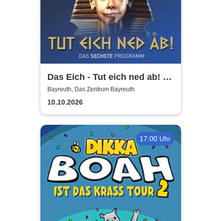
Das Eich - Tut eich ned ab! -
Stefan Eichner | Musik-
Bayreuth, Das Zentrum Bayreuth
Kabarett, Komik und mehr
10.10.2026
17:00 Uhr