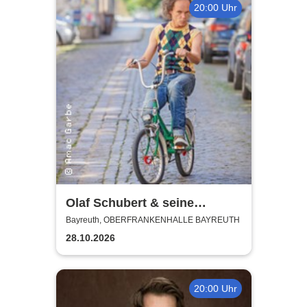
20:00 Uhr
Olaf Schubert & seine
Freunde - Jetzt oder now!
Bayreuth, OBERFRANKENHALLE BAYREUTH
28.10.2026
20:00 Uhr