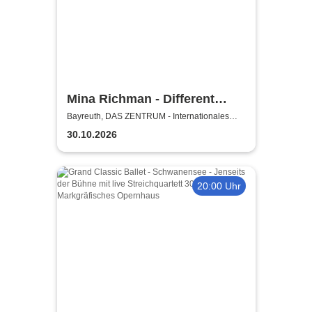
Mina Richman - Different
Flavours Of Being Happy
Bayreuth, DAS ZENTRUM - Internationales
Jugendkulturzentrum Bayreuth
Tour
30.10.2026
20:00 Uhr