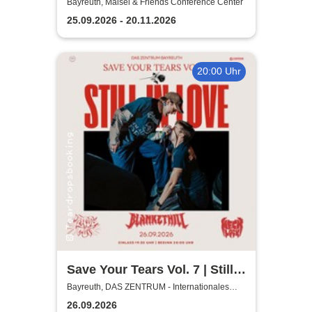
Comedy Show
Bayreuth, Maisel & Friends Conference Center
25.09.2026 - 20.11.2026
20:00 Uhr
Save Your Tears Vol. 7 | Still
in Love, Blanket Hill,
Bayreuth, DAS ZENTRUM - Internationales
Jugendkulturzentrum Bayreuth
Necklock, Glass Out
26.09.2026