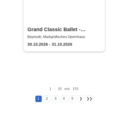
Grand Classic Ballet -
Schwanensee - Jenseits der
Bayreuth, Markgräfisches Opernhaus
Bühne mit live Streichquartett
30.10.2026 - 31.10.2026
1 - 30 von 155
1
2
3
4
5
❯
❯❯