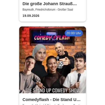
Die große Johann Strauß
Gala - unsterbliche Arien &
Bayreuth, Friedrichsforum - Großer Saal
Duette der Strauß Familie
19.09.2026
20:00 Uhr
Comedyflash - Die Stand Up