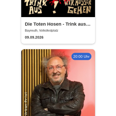
Die Toten Hosen - Trink aus!
Wir müssen gehen - Tour
Bayreuth, Volksfestplatz
2026
09.09.2026
20:00 Uhr