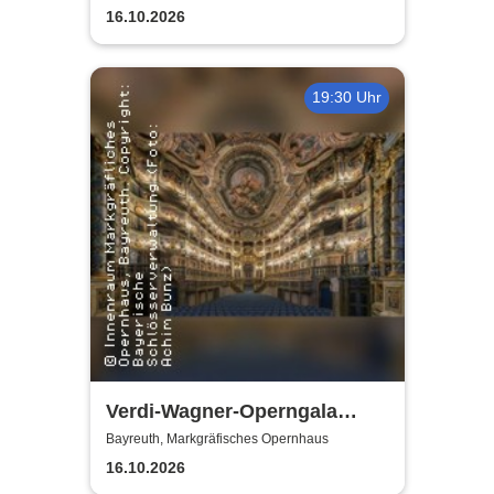
Graceland
16.10.2026
19:30 Uhr
Verdi-Wagner-Operngala
(Zusatzkonzert) - präsentiert
Bayreuth, Markgräfisches Opernhaus
von Opera Classica Europa
16.10.2026