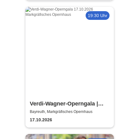
19:30 Uhr
Verdi-Wagner-Operngala |
Thüringen Philharmonie
Bayreuth, Markgräfisches Opernhaus
Gotha-Eisenach
17.10.2026