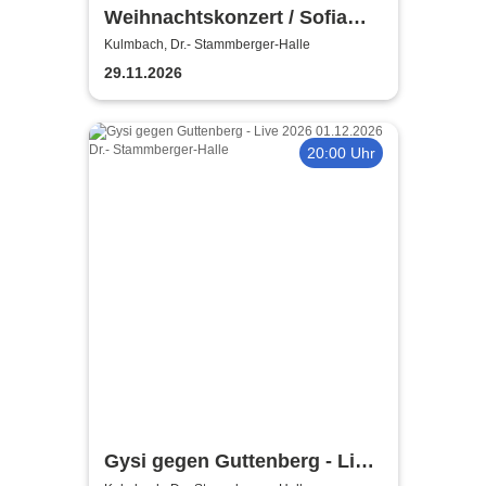
Weihnachtskonzert / Sofia
Symphonics / Ljubka Biagioni
Kulmbach, Dr.- Stammberger-Halle
zu Guttenberg
29.11.2026
20:00 Uhr
Gysi gegen Guttenberg - Live