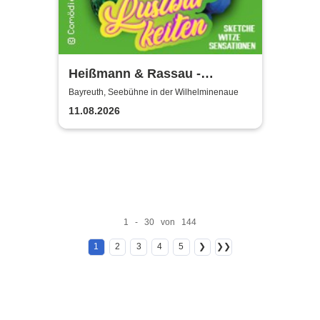
Heißmann & Rassau -
Lustbarkeiten
Bayreuth, Seebühne in der Wilhelminenaue
11.08.2026
1 - 30 von 144
1
2
3
4
5
❯
❯❯