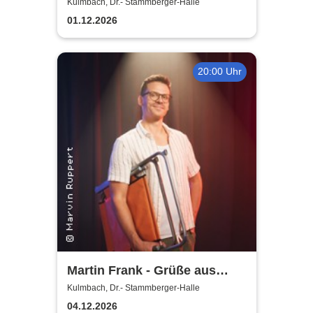
2026
Kulmbach, Dr.- Stammberger-Halle
01.12.2026
20:00 Uhr
Martin Frank - Grüße aus
Allegro Süd
Kulmbach, Dr.- Stammberger-Halle
04.12.2026