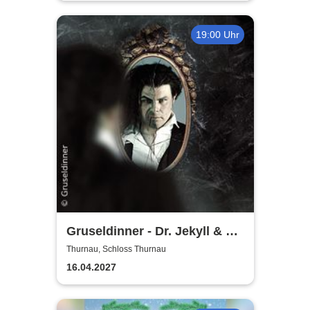
19:00 Uhr
Gruseldinner - Dr. Jekyll & Mr.
Hyde
Thurnau, Schloss Thurnau
16.04.2027