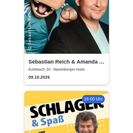
Sebastian Reich & Amanda -
Purer Zufall
Kulmbach, Dr.- Stammberger-Halle
09.10.2026
16:00 Uhr