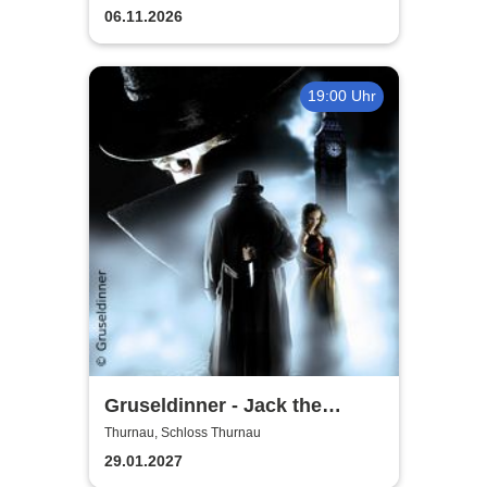
06.11.2026
19:00 Uhr
Gruseldinner - Jack the
Ripper
Thurnau, Schloss Thurnau
29.01.2027