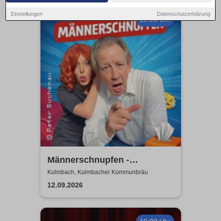
Einstellungen
Datenschutzerklärung
19:00 Uhr
Männerschnupfen -
Buchenau Comedy Tour
Kulmbach, Kulmbacher Kommunbräu
12.09.2026