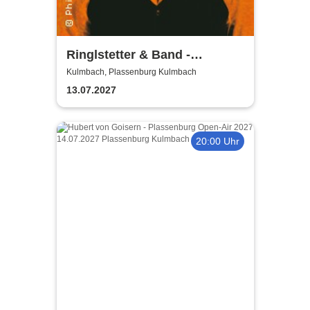
Ringlstetter & Band -
Bellavista Tour 2027
Kulmbach, Plassenburg Kulmbach
13.07.2027
20:00 Uhr