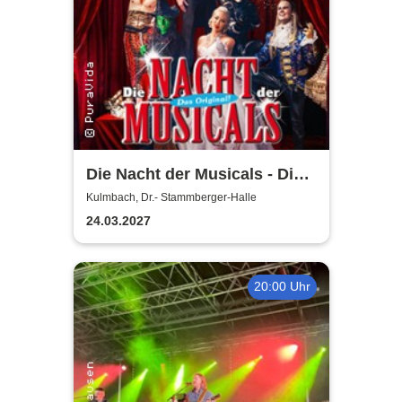
Die Nacht der Musicals - Die
erfolgreichste Musicalgala
Kulmbach, Dr.- Stammberger-Halle
aller Zeiten
24.03.2027
20:00 Uhr