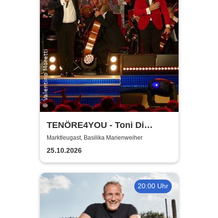
TENÖRE4YOU - Toni Di
Napoli & Pietro Pato
Marktleugast, Basilika Marienweiher
25.10.2026
20:00 Uhr