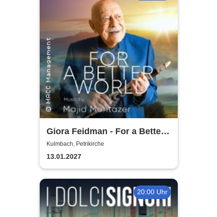
Giora Feidman - For a Better
World
Kulmbach, Petrikirche
13.01.2027
20:00 Uhr