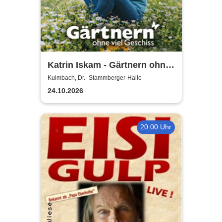
Katrin Iskam - Gärtnern ohne
viel Geschiss
Kulmbach, Dr.- Stammberger-Halle
24.10.2026
20:00 Uhr