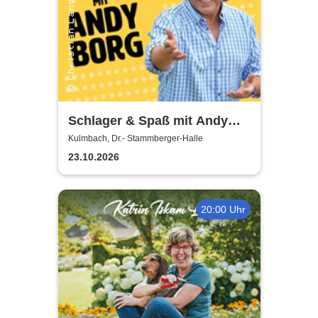
Schlager & Spaß mit Andy
Borg und Gästen
Kulmbach, Dr.- Stammberger-Halle
23.10.2026
20:00 Uhr