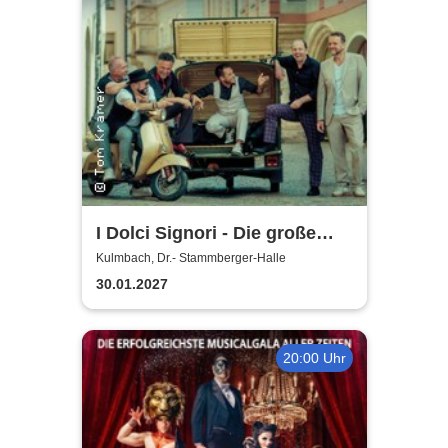
I Dolci Signori - Die große
Nacht der italienischen
Kulmbach, Dr.- Stammberger-Halle
Welthits
30.01.2027
20:00 Uhr