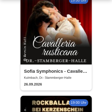
19:00 Uhr
Sofia Symphonics - Cavalleria
Rusticana | Ljubka Biagioni
Kulmbach, Dr.- Stammberger-Halle
zu Guttenberg
26.09.2026
19:00 Uhr