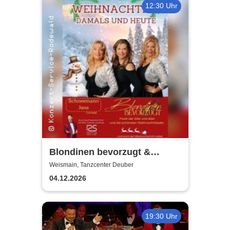
12:30 Uhr
Blondinen bevorzugt &
Ronny Söllner | Weihnachten
Weismain, Tanzcenter Deuber
damals und heute
04.12.2026
19:30 Uhr