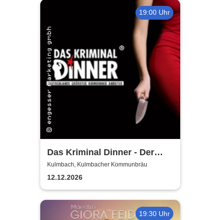
19:00 Uhr
Das Kriminal Dinner - Der
letzte Joint der Marie Juana
Kulmbach, Kulmbacher Kommunbräu
12.12.2026
19:30 Uhr