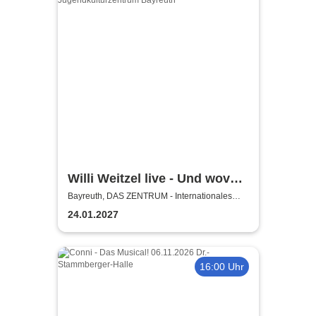
Willi Weitzel live - Und wovon
träumst du? - Die Show über
Bayreuth, DAS ZENTRUM - Internationales
Jugendkulturzentrum Bayreuth
Träume, Mut und das Leben
24.01.2027
16:00 Uhr