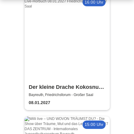
16:00 Uhr
Der kleine Drache Kokosnuss
- reist um die Welt
Bayreuth, Friedrichsforum - Großer Saal
08.01.2027
15:00 Uhr